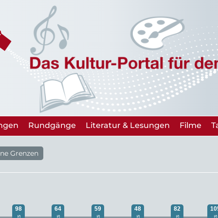
ungen
Rundgänge
Literatur & Lesungen
Filme
T
ne Grenzen
98
64
59
48
82
10