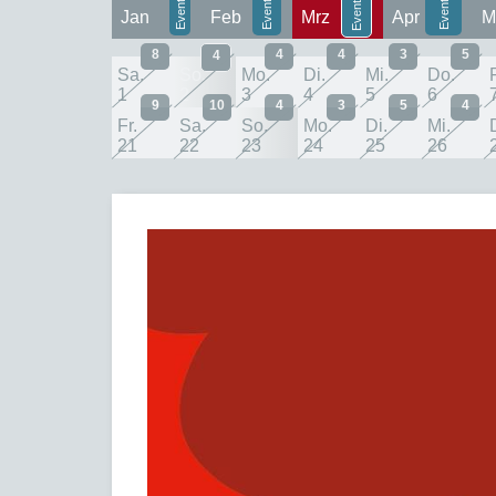
Jan
Feb
Mrz
Apr
M
8
4
4
3
5
4
Sa.
So.
Mo.
Di.
Mi.
Do.
F
1
2
3
4
5
6
9
10
4
3
5
4
Fr.
Sa.
So.
Mo.
Di.
Mi.
21
22
23
24
25
26