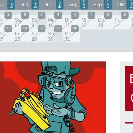
ai
Jun
Jul
Aug
Sep
Okt
8
8
7
4
4
4
5
8
r.
Sa.
So.
Mo.
Di.
Mi.
Do.
Fr.
7
8
9
10
11
12
13
14
6
12
9
5
4
Do.
Fr.
Sa.
So.
Mo.
27
28
29
30
31