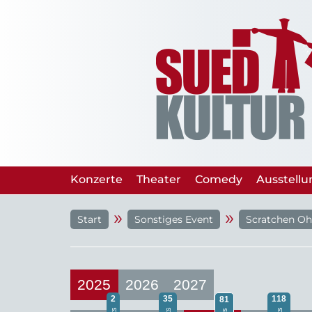
Konzerte
Theater
Comedy
Ausstell
»
»
Start
Sonstiges Event
Scratchen Oh
2025
2026
2027
2
35
118
81