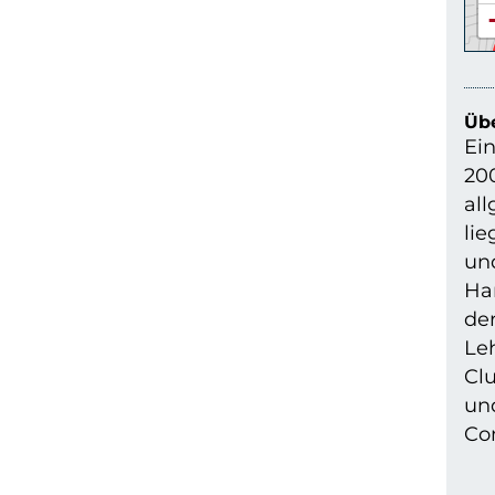
Übe
Ein
200
all
li
un
Har
der
Le
Cl
un
Com