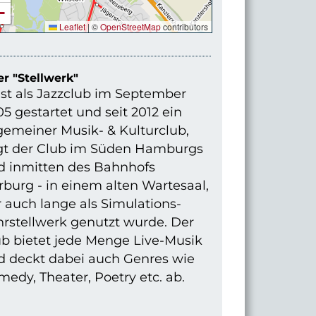
−
Leaflet
|
©
OpenStreetMap
contributors
r "Stellwerk"
st als Jazzclub im September
5 gestartet und seit 2012 ein
gemeiner Musik- & Kulturclub,
egt der Club im Süden Hamburgs
d inmitten des Bahnhofs
burg - in einem alten Wartesaal,
 auch lange als Simulations-
hrstellwerk genutzt wurde. Der
ub bietet jede Menge Live-Musik
d deckt dabei auch Genres wie
edy, Theater, Poetry etc. ab.