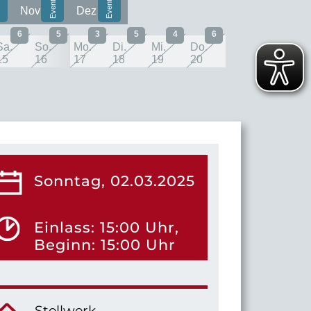
Nov
Dez
6
5
3
5
4
6
Sa.
So.
Mo.
Di.
Mi.
Do.
15
16
17
18
19
20
Sonntag, 02.03.2025
Einlass: 15:00 Uhr,
Beginn: 15:00 Uhr
Stellwerk