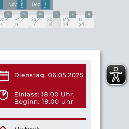
Nov
Dez
5
9
16
6
2
4
Do.
Fr.
Sa.
So.
Mo.
Di.
15
16
17
18
19
20
Dienstag, 06.05.2025
Einlass: 18:00 Uhr,
Beginn: 18:00 Uhr
Stellwerk