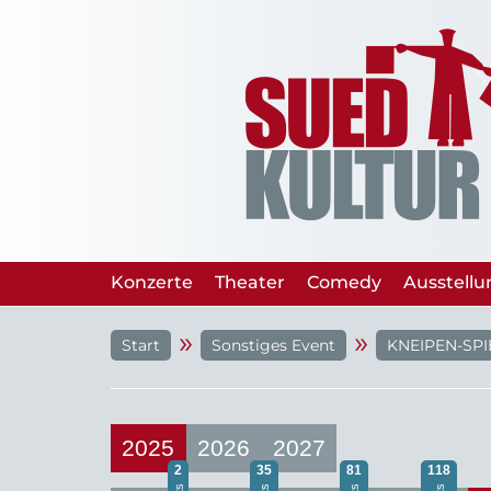
Konzerte
Theater
Comedy
Ausstell
»
»
Start
Sonstiges Event
KNEIPEN-SP
2025
2026
2027
2
35
81
118