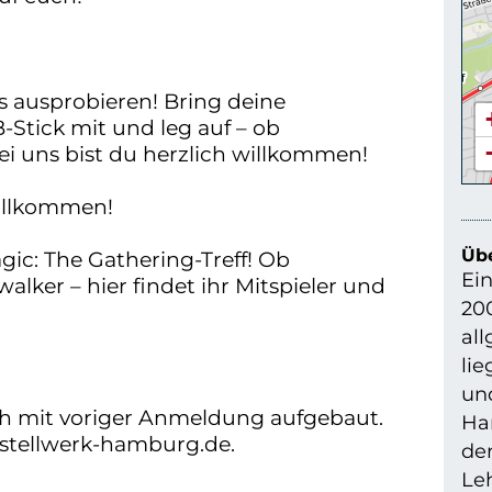
s ausprobieren! Bring deine
-Stick mit und leg auf – ob
i uns bist du herzlich willkommen!
willkommen!
Übe
ic: The Gathering-Treff! Ob
Ein
lker – hier findet ihr Mitspieler und
200
all
li
un
h mit voriger Anmeldung aufgebaut.
Har
stellwerk-hamburg.de.
der
Le