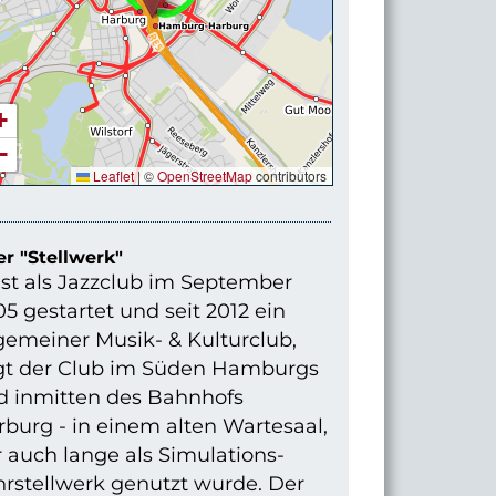
+
−
Leaflet
|
©
OpenStreetMap
contributors
r "Stellwerk"
st als Jazzclub im September
5 gestartet und seit 2012 ein
gemeiner Musik- & Kulturclub,
egt der Club im Süden Hamburgs
d inmitten des Bahnhofs
burg - in einem alten Wartesaal,
 auch lange als Simulations-
hrstellwerk genutzt wurde. Der