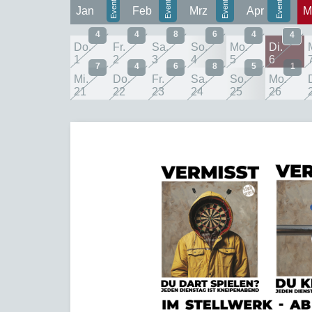
Jan
Feb
Mrz
Apr
M
4
4
8
6
4
4
Do.
Fr.
Sa.
So.
Mo.
Di.
1
2
3
4
5
6
7
4
6
8
5
1
Mi.
Do.
Fr.
Sa.
So.
Mo.
21
22
23
24
25
26