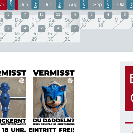
ai
Jun
Jul
Aug
Sep
Okt
5
7
10
11
4
5
4
3
Mi.
Do.
Fr.
Sa.
So.
Mo.
Di.
Mi.
7
8
9
10
11
12
13
14
2
4
2
4
7
Di.
Mi.
Do.
Fr.
Sa.
27
28
29
30
31