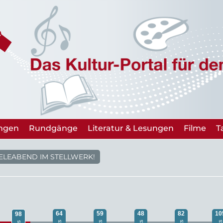
ungen
Rundgänge
Literatur & Lesungen
Filme
T
IELEABEND IM STELLWERK!
64
59
48
82
10
98