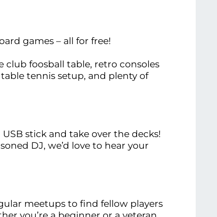
oard games – all for free!
e club foosball table, retro consoles
table tennis setup, and plenty of
r USB stick and take over the decks!
soned DJ, we’d love to hear your
egular meetups to find fellow players
her you’re a beginner or a veteran