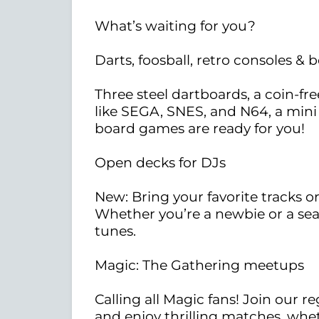
What’s waiting for you?
Darts, foosball, retro consoles & b
Three steel dartboards, a coin-fre
like SEGA, SNES, and N64, a mini 
board games are ready for you!
Open decks for DJs
New: Bring your favorite tracks o
Whether you’re a newbie or a sea
tunes.
Magic: The Gathering meetups
Calling all Magic fans! Join our r
and enjoy thrilling matches, whet