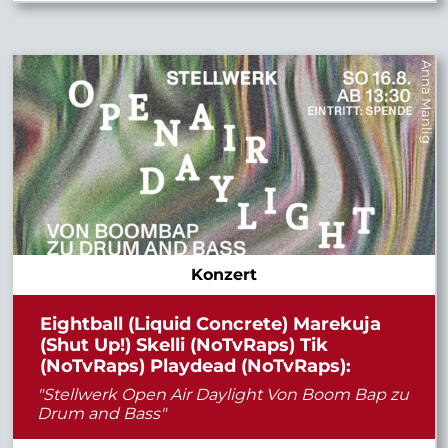
Anna Manlig
Konzert
Eightball (Liquid Concrete) Marekuja
(Shut Up!) Skelli (NoTvRaps) Tik
(NoTvRaps) Playdead (NoTvRaps):
"Stellwerk Open Air Daylight Von Boom Bap zu
Drum and Bass"