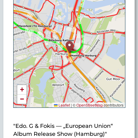
+
−
Leaflet
|
©
OpenStreetMap
contributors
"Edo. G & Fokis — „European Union“
Album Release Show (Hamburg)"