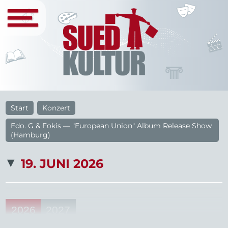
Start
Konzert
Edo. G & Fokis — "European Union" Album Release Show
(Hamburg)
19. JUNI 2026
2026
2027