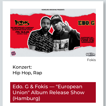
37
33
22
20
46
Aug
Sep
Okt
Nov
Dez
Fokis
Konzert:
Hip Hop, Rap
Edo. G & Fokis — "European
Union" Album Release Show
(Hamburg)