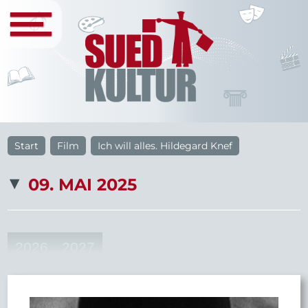
Start
Film
Ich will alles. Hildegard Knef
09. MAI 2025
2026
2027