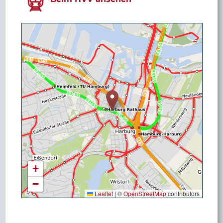
+
−
Leaflet
|
©
OpenStreetMap
contributors