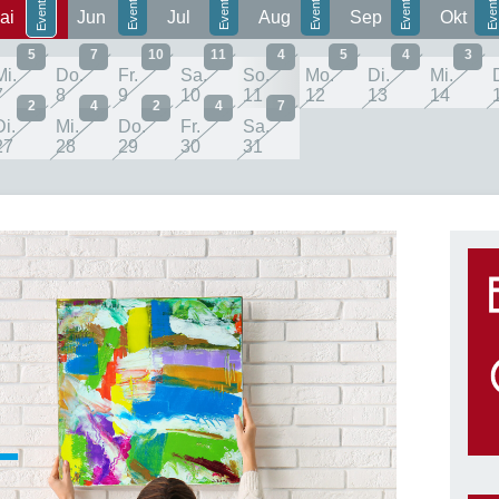
ai
Jun
Jul
Aug
Sep
Okt
5
7
10
11
4
5
4
3
Mi.
Do.
Fr.
Sa.
So.
Mo.
Di.
Mi.
7
8
9
10
11
12
13
14
2
4
2
4
7
Di.
Mi.
Do.
Fr.
Sa.
27
28
29
30
31