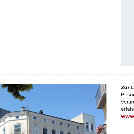
Zur L
Besuc
Veran
erfah
www.