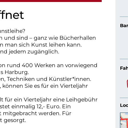
ffnet
Bar
nstleihe?
n und sind – ganz wie Bücherhallen
en man sich Kunst leihen kann.
und jedem zugänglich.
von rund 400 Werken an vorwiegend
Fah
us Harburg.
en, Techniken und Künstler*innen.
können Sie es für ein Vierteljahr
 für ein Vierteljahr eine Leihgebühr
Loc
tet einmalig 12,- Euro. Ein
t mitgebracht werden. Für
t gesorgt.