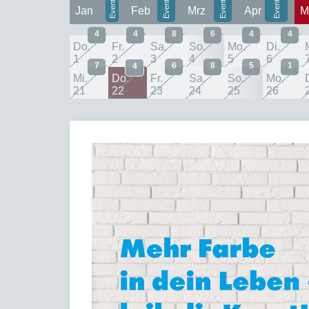
Jan
Feb
Mrz
Apr
M
4
4
8
6
4
4
Do.
Fr.
Sa.
So.
Mo.
Di.
1
2
3
4
5
6
7
6
8
5
1
4
Mi.
Do.
Fr.
Sa.
So.
Mo.
21
22
23
24
25
26