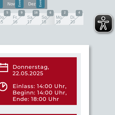
Nov
Dez
5
9
16
6
2
4
Do.
Fr.
Sa.
So.
Mo.
Di.
15
16
17
18
19
20
Donnerstag,
22.05.2025
Einlass: 14:00 Uhr,
Beginn: 14:00 Uhr,
Ende: 18:00 Uhr