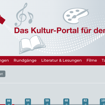
ungen
Rundgänge
Literatur & Lesungen
Filme
T
et
64
59
48
82
10
98