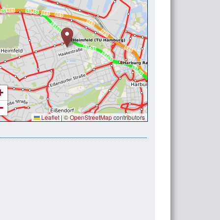
+
−
Leaflet
|
©
OpenStreetMap
contributors