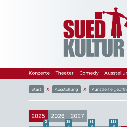
Konzerte
Theater
Comedy
Ausstell
»
»
Start
Ausstellung
Kunstleihe geöffn
2025
2026
2027
2
35
81
118