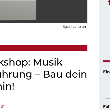
ligeti zentrum
kshop: Musik
hrung – Bau dein
Ein
in!
Fah