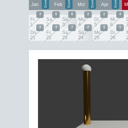
Jan
Feb
Mrz
Apr
M
3
6
6
2
2
4
Fr.
Sa.
So.
Mo.
Di.
Mi.
1
2
3
4
5
6
2
3
7
2
1
1
Do.
Fr.
Sa.
So.
Mo.
Di.
21
22
23
24
25
26