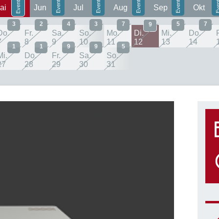
ai
Jun
Jul
Aug
Sep
Okt
3
2
4
3
7
5
7
9
Do.
Fr.
Sa.
So.
Mo.
Di.
Mi.
Do.
F
7
8
9
10
11
12
13
14
1
1
9
9
5
Mi.
Do.
Fr.
Sa.
So.
27
28
29
30
31