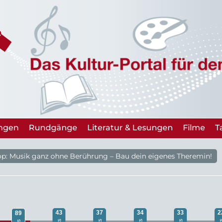
ungen
Rundgänge
Literatur & Lesungen
Filme
T
p: Musik ganz ohne Berührung – Bau dein eigenes Theremin!
43
37
34
33
2
89