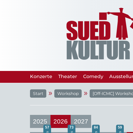
Konzerte
Theater
Comedy
Ausstell
»
»
Start
Workshop
[Off-ICMC] Worksho
2025
2026
2027
57
73
84
59