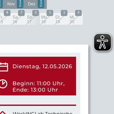
Nov
Dez
8
7
3
1
1
4
r.
Sa.
So.
Mo.
Di.
Mi.
15
16
17
18
19
20
Dienstag, 12.05.2026
Beginn: 11:00 Uhr,
Ende: 13:00 Uhr
WorkINGLab Technische