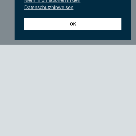
Mehr Informationen in den
Wir über uns
Datenschutzhinweisen
Newsletter
OK
TIEFGANG
Vereine
Partner
Förderer
Fördern Sie uns!
Impressum
Datenschutzerklärung
login