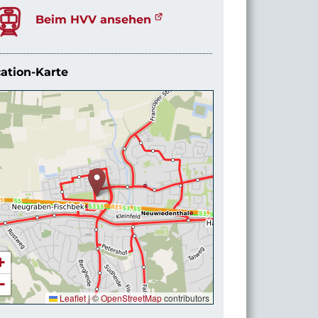
Beim HVV ansehen
ation-Karte
+
−
Leaflet
|
©
OpenStreetMap
contributors