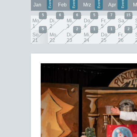
Jan
Feb
Mrz
Apr
M
5
6
6
5
7
15
Mo.
Di.
Mi.
Do.
Fr.
Sa.
1
2
3
4
5
6
5
2
1
1
2
So.
Mo.
Di.
Mi.
Do.
Fr.
21
22
23
24
25
26