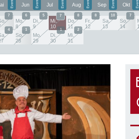
ai
Jun
Jul
Aug
Sep
Okt
7
6
5
8
8
10
7
7
So.
Mo.
Di.
Mi.
Do.
Fr.
Sa.
So.
7
8
9
10
11
12
13
14
4
1
1
2
Sa.
So.
Mo.
Di.
Mi.
27
28
29
30
31