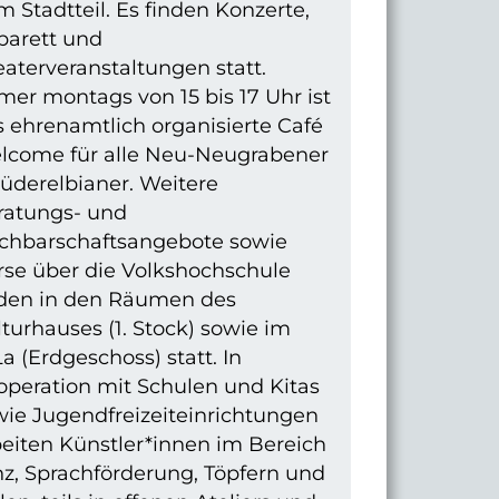
 Stadtteil. Es finden Konzerte,
barett und
aterveranstaltungen statt.
er montags von 15 bis 17 Uhr ist
 ehrenamtlich organisierte Café
lcome für alle Neu-Neugrabener
üderelbianer. Weitere
ratungs- und
chbarschaftsangebote sowie
rse über die Volkshochschule
nden in den Räumen des
turhauses (1. Stock) sowie im
a (Erdgeschoss) statt. In
operation mit Schulen und Kitas
wie Jugendfreizeiteinrichtungen
beiten Künstler*innen im Bereich
z, Sprachförderung, Töpfern und