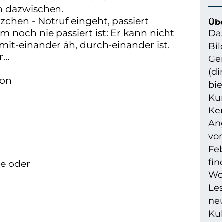
h dazwischen.
zchen - Notruf eingeht, passiert
Übe
 noch nie passiert ist: Er kann nicht
Da
mit-einander äh, durch-einander ist.
Bi
r…
Ge
(d
ion
bie
Kur
Ke
An
vo
Feb
fi
e oder
Wo
Les
neu
Ku