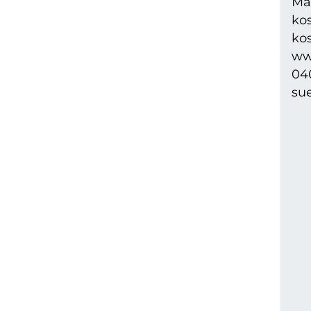
Mal
kos
kos
ww
040
su