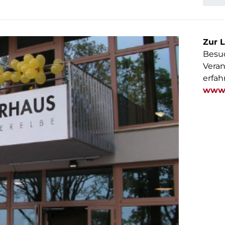
Zur L
Besuc
Veran
erfah
www.