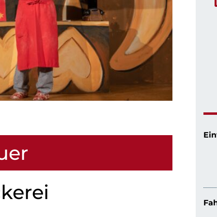
Ein
uer
kerei
Fah