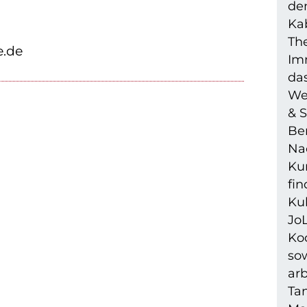
dem
Ka
The
e.de
Imm
das
We
& S
Be
Na
Ku
fi
Kul
JoL
Ko
so
ar
Tan