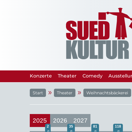
Konzerte
Theater
Comedy
Ausstell
»
»
Start
Theater
Weihnachtsbäckerei
2025
2026
2027
2
35
81
118