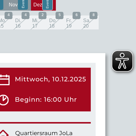
Nov
Dez
4
4
2
5
6
8
Mo.
Di.
Mi.
Do.
Fr.
Sa.
15
16
17
18
19
20
Mittwoch, 10.12.2025
Beginn: 16:00 Uhr
Quartiersraum JoLa