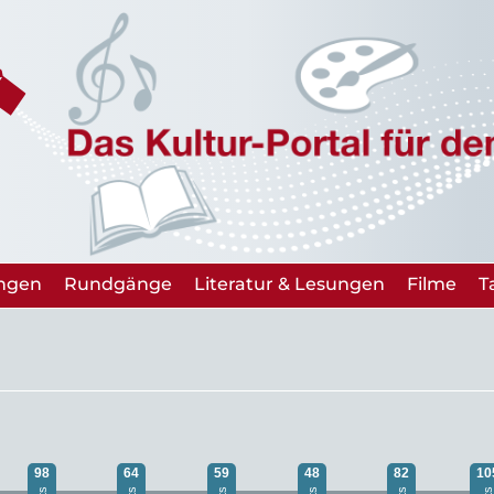
ungen
Rundgänge
Literatur & Lesungen
Filme
T
98
64
59
48
82
10