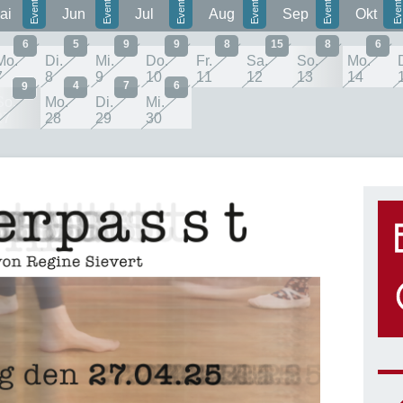
ai
Jun
Jul
Aug
Sep
Okt
6
5
9
9
8
15
8
6
Mo.
Di.
Mi.
Do.
Fr.
Sa.
So.
Mo.
7
8
9
10
11
12
13
14
4
7
6
9
So.
Mo.
Di.
Mi.
27
28
29
30