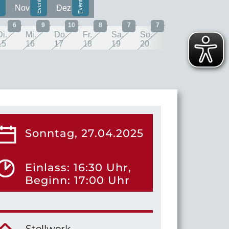
Nov
Dez
6
9
10
8
7
7
Di.
Mi.
Do.
Fr.
Sa.
So.
15
16
17
18
19
20
Sonntag, 27.04.2025
Einlass: 16:30 Uhr,
Beginn: 17:00 Uhr
Stellwerk