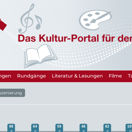
ungen
Rundgänge
Literatur & Lesungen
Filme
T
nszenierung
98
64
59
48
82
10