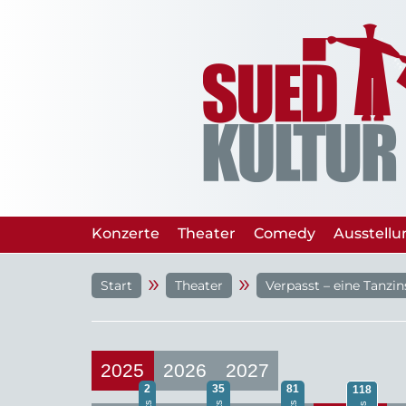
Konzerte
Theater
Comedy
Ausstell
»
»
Start
Theater
Verpasst – eine Tanzi
2025
2026
2027
2
35
81
118