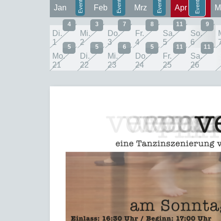
Jan
Feb
Mrz
Apr
M
4
3
7
8
11
9
Di.
Mi.
Do.
Fr.
Sa.
So.
1
2
3
4
5
6
5
5
6
5
11
11
Mo.
Di.
Mi.
Do.
Fr.
Sa.
21
22
23
24
25
26