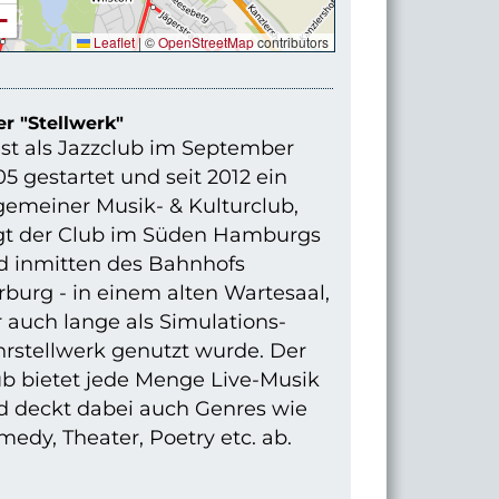
−
Leaflet
|
©
OpenStreetMap
contributors
r "Stellwerk"
st als Jazzclub im September
5 gestartet und seit 2012 ein
gemeiner Musik- & Kulturclub,
egt der Club im Süden Hamburgs
d inmitten des Bahnhofs
burg - in einem alten Wartesaal,
 auch lange als Simulations-
hrstellwerk genutzt wurde. Der
ub bietet jede Menge Live-Musik
d deckt dabei auch Genres wie
edy, Theater, Poetry etc. ab.