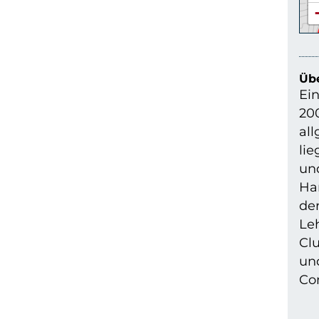
Übe
Ein
200
all
li
un
Har
der
Le
Cl
un
Com