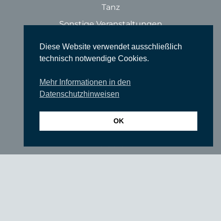
Tanz
Sonstige Veranstaltungen
Locations
Diese Website verwendet ausschließlich
technisch notwendige Cookies.
Wir über uns
Newsletter
Mehr Informationen in den
TIEFGANG
Datenschutzhinweisen
Vereine
OK
Partner
Förderer
Fördern Sie uns!
Impressum
Datenschutzerklärung