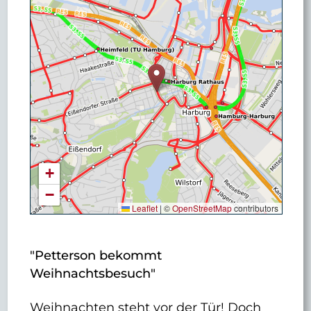
+
−
Leaflet
|
©
OpenStreetMap
contributors
"Petterson bekommt
Weihnachtsbesuch"
Weihnachten steht vor der Tür! Doch