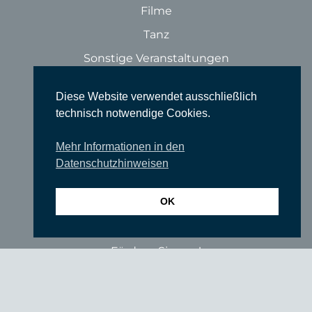
Filme
Tanz
Sonstige Veranstaltungen
Locations
Diese Website verwendet ausschließlich
Wir über uns
technisch notwendige Cookies.
Newsletter
Mehr Informationen in den
TIEFGANG
Datenschutzhinweisen
Vereine
OK
Partner
Förderer
Fördern Sie uns!
Impressum
Datenschutzerklärung