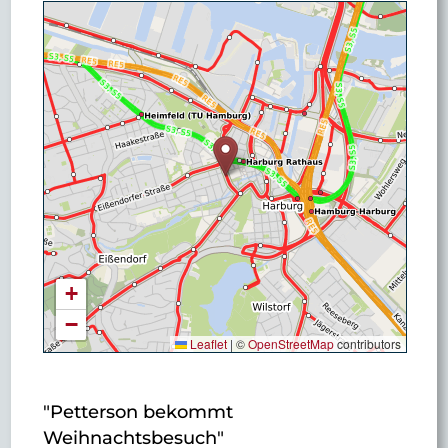
+
−
Leaflet
|
©
OpenStreetMap
contributors
"Petterson bekommt
Weihnachtsbesuch"