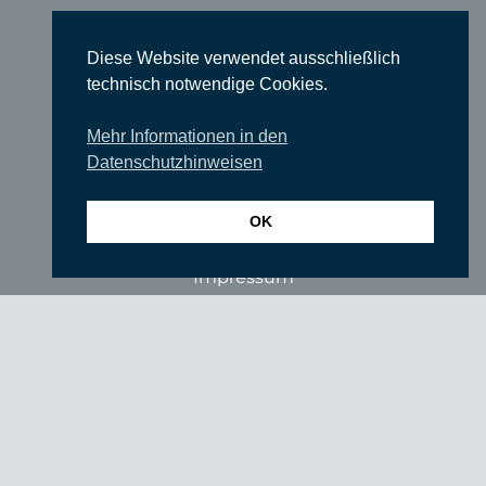
Wir über uns
Newsletter
Diese Website verwendet ausschließlich
technisch notwendige Cookies.
TIEFGANG
Vereine
Mehr Informationen in den
Datenschutzhinweisen
Partner
Förderer
OK
Fördern Sie uns!
Impressum
Datenschutzerklärung
login