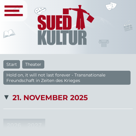
Start
Theater
Hold on, it will not last forever - Transnationale
Freundschaft in Zeiten des Krieges
21. NOVEMBER 2025
2026
2027