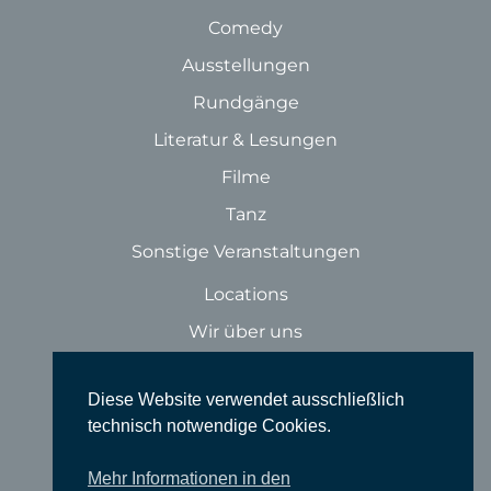
Comedy
Ausstellungen
Rundgänge
Literatur & Lesungen
Filme
Tanz
Sonstige Veranstaltungen
Locations
Wir über uns
Newsletter
Diese Website verwendet ausschließlich
TIEFGANG
technisch notwendige Cookies.
Vereine
Mehr Informationen in den
Partner