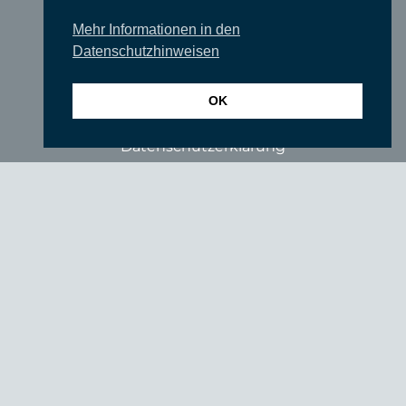
Partner
Mehr Informationen in den
Datenschutzhinweisen
Förderer
Fördern Sie uns!
OK
Impressum
Datenschutzerklärung
login
© SUEDKULTUR