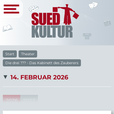
Start
Theater
Die drei ??? - Das Kabinett des Zauberers
14. FEBRUAR 2026
2026
2027
38
33
23
20
46