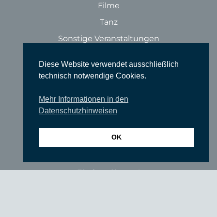
Filme
Tanz
Sonstige Veranstaltungen
Locations
Diese Website verwendet ausschließlich
Wir über uns
technisch notwendige Cookies.
Newsletter
Mehr Informationen in den
TIEFGANG
Datenschutzhinweisen
Vereine
OK
Partner
Förderer
Fördern Sie uns!
Impressum
Datenschutzerklärung