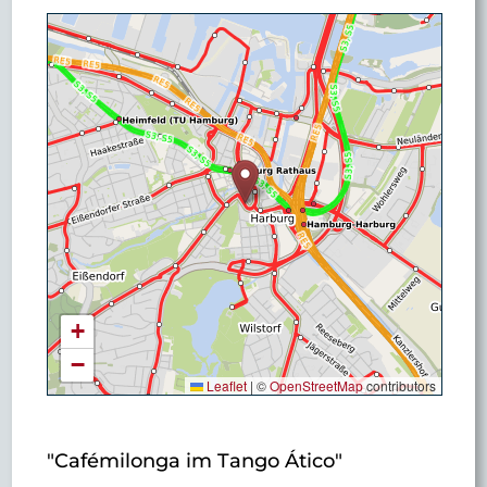
+
−
Leaflet
|
©
OpenStreetMap
contributors
"Cafémilonga im Tango Ático"