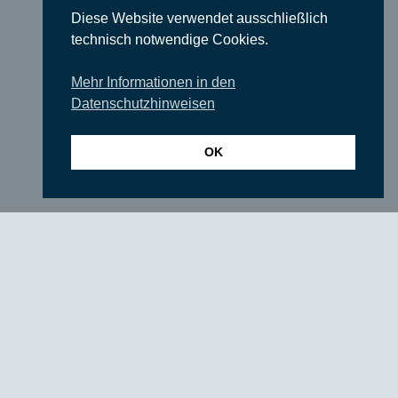
Diese Website verwendet ausschließlich
Start
technisch notwendige Cookies.
Konzerte
Mehr Informationen in den
Theater
Datenschutzhinweisen
Comedy
OK
Ausstellungen
Rundgänge
Literatur & Lesungen
Filme
Tanz
Sonstige Veranstaltungen
Locations
Wir über uns