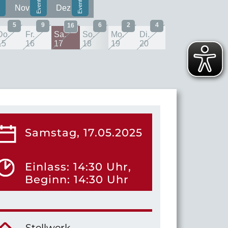
Nov
Dez
5
9
6
2
4
16
Do.
Fr.
Sa.
So.
Mo.
Di.
15
16
17
18
19
20
Samstag, 17.05.2025
Einlass: 14:30 Uhr,
Beginn: 14:30 Uhr
Stellwerk