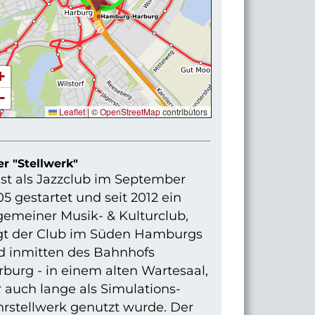
+
−
Leaflet
|
©
OpenStreetMap
contributors
r "Stellwerk"
st als Jazzclub im September
5 gestartet und seit 2012 ein
gemeiner Musik- & Kulturclub,
egt der Club im Süden Hamburgs
d inmitten des Bahnhofs
burg - in einem alten Wartesaal,
 auch lange als Simulations-
hrstellwerk genutzt wurde. Der