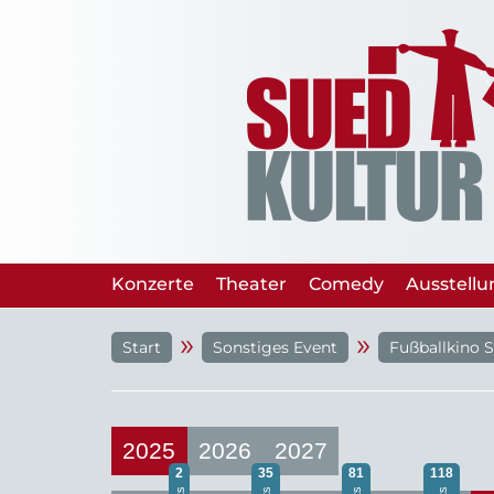
Konzerte
Theater
Comedy
Ausstell
»
»
Start
Sonstiges Event
Fußballkino S
2025
2026
2027
2
35
81
118