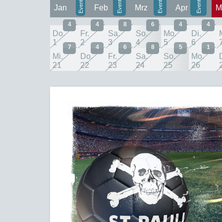
Jan
Feb
Mrz
Apr
M
4
4
8
6
4
4
Do.
Fr.
Sa.
So.
Mo.
Di.
1
2
3
4
5
6
7
4
6
8
5
1
Mi.
Do.
Fr.
Sa.
So.
Mo.
21
22
23
24
25
26