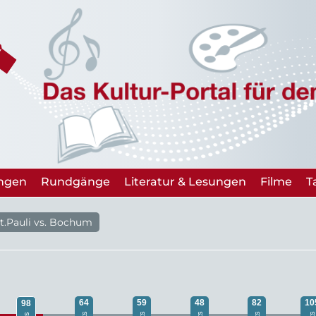
ungen
Rundgänge
Literatur & Lesungen
Filme
T
t.Pauli vs. Bochum
64
59
48
82
10
98