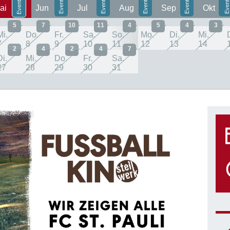
ai
Jun
Jul
Aug
Sep
Okt
5
7
10
11
4
5
4
3
Mi.
Do.
Fr.
Sa.
So.
Mo.
Di.
Mi.
7
8
9
10
11
12
13
14
2
4
2
4
7
Di.
Mi.
Do.
Fr.
Sa.
27
28
29
30
31