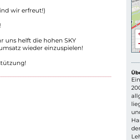
ind wir erfreut!)
!
r uns helft die hohen SKY
umsatz wieder einzuspielen!
stützung!
Übe
Ein
200
all
li
un
Har
der
Le