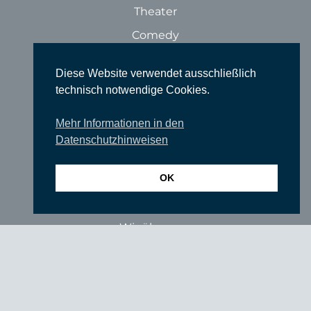
Theater
Comedy
Ausstellungen
Diese Website verwendet ausschließlich
Rundgänge
technisch notwendige Cookies.
Literatur & Lesungen
Mehr Informationen in den
Filme
Datenschutzhinweisen
Tanz
Sonstige Veranstaltungen
OK
Locations
Wir über uns
Newsletter
TIEFGANG
Vereine