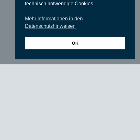
Literatur & Lesungen
technisch notwendige Cookies.
Filme
Mehr Informationen in den
Tanz
Datenschutzhinweisen
Sonstige Veranstaltungen
OK
Locations
Wir über uns
Newsletter
TIEFGANG
Vereine
Partner
Förderer
Fördern Sie uns!
Impressum