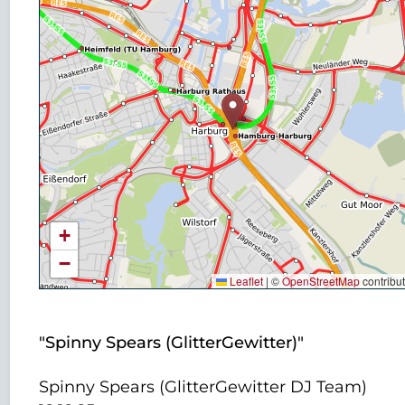
+
−
Leaflet
|
©
OpenStreetMap
contribu
"Spinny Spears (GlitterGewitter)"
Spinny Spears (GlitterGewitter DJ Team)