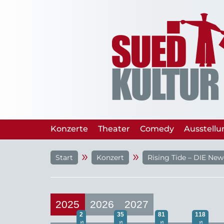
Konzerte
Theater
Comedy
Ausstell
»
»
Start
Konzert
Rising Tide – DIE Ne
2025
2026
2027
2
35
81
118