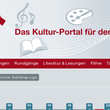
ungen
Rundgänge
Literatur & Lesungen
Filme
T
wcomer Battlerap-Liga
98
64
59
48
82
10