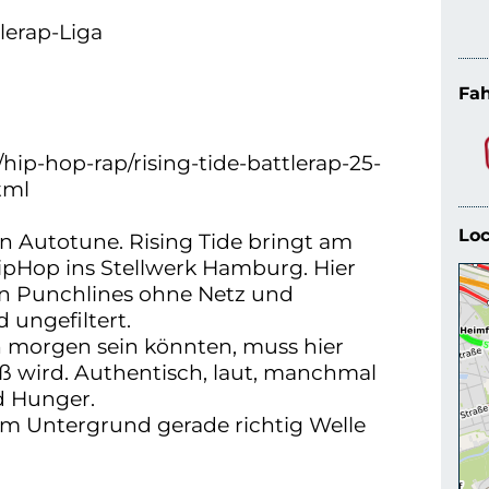
lerap-Liga
Fah
/hip-hop-rap/rising-tide-battlerap-25-
tml
Loc
in Autotune. Rising Tide bringt am
ipHop ins Stellwerk Hamburg. Hier
rn Punchlines ohne Netz und
 ungefiltert.
on morgen sein könnten, muss hier
roß wird. Authentisch, laut, manchmal
d Hunger.
m Untergrund gerade richtig Welle