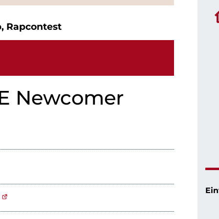
p, Rapcontest
DIE Newcomer
Ein