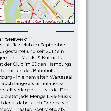
+
−
Leaflet
|
©
OpenStreetMap
contributors
r "Stellwerk"
st als Jazzclub im September
5 gestartet und seit 2012 ein
gemeiner Musik- & Kulturclub,
egt der Club im Süden Hamburgs
d inmitten des Bahnhofs
burg - in einem alten Wartesaal,
 auch lange als Simulations-
hrstellwerk genutzt wurde. Der
ub bietet jede Menge Live-Musik
d deckt dabei auch Genres wie
edy, Theater, Poetry etc. ab.