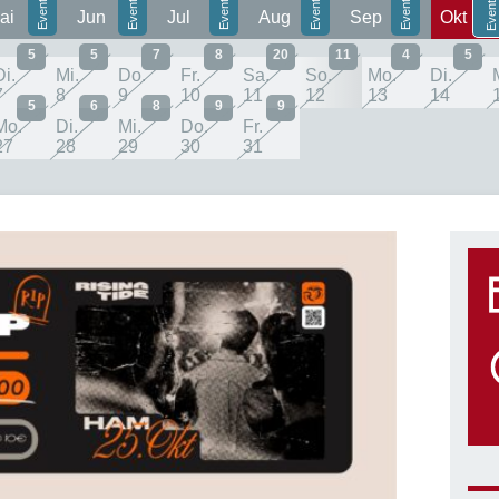
ai
Jun
Jul
Aug
Sep
Okt
5
5
7
8
20
11
4
5
Di.
Mi.
Do.
Fr.
Sa.
So.
Mo.
Di.
7
8
9
10
11
12
13
14
5
6
8
9
9
Mo.
Di.
Mi.
Do.
Fr.
27
28
29
30
31