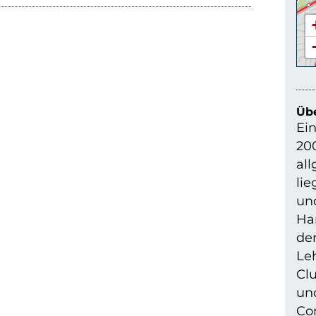
Übe
Ein
200
all
li
un
Har
der
Le
Cl
un
Com