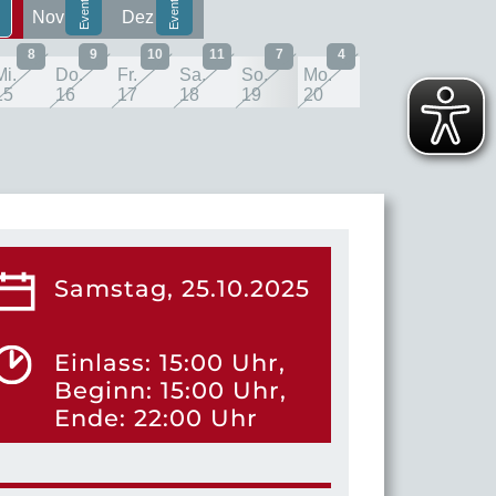
Nov
Dez
8
9
10
11
7
4
Mi.
Do.
Fr.
Sa.
So.
Mo.
15
16
17
18
19
20
Samstag, 25.10.2025
Einlass: 15:00 Uhr,
Beginn: 15:00 Uhr,
Ende: 22:00 Uhr