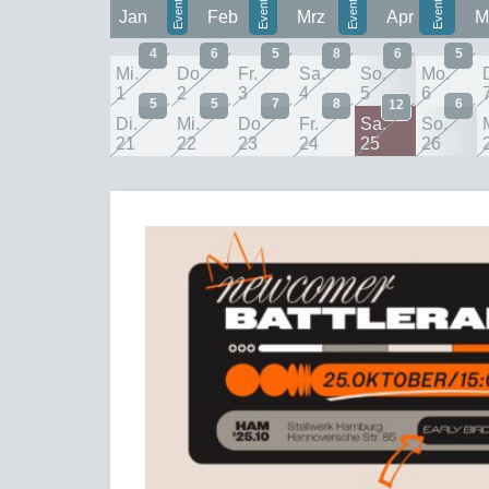
Jan
Feb
Mrz
Apr
M
4
6
5
8
6
5
Mi.
Do.
Fr.
Sa.
So.
Mo.
1
2
3
4
5
6
5
5
7
8
6
12
Di.
Mi.
Do.
Fr.
Sa.
So.
21
22
23
24
25
26