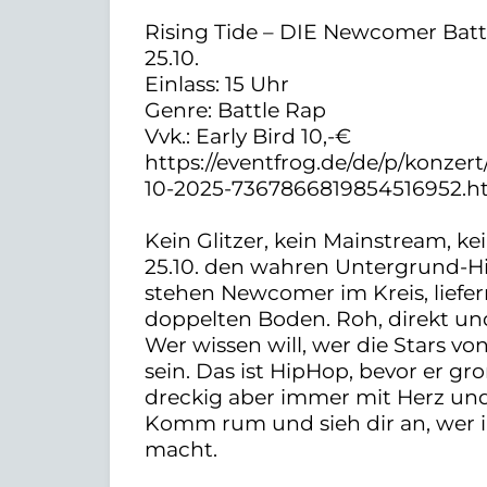
Rising Tide – DIE Newcomer Batt
25.10.
Einlass: 15 Uhr
Genre: Battle Rap
Vvk.: Early Bird 10,-€
https://eventfrog.de/de/p/konzert
10-2025-7367866819854516952.h
Kein Glitzer, kein Mainstream, ke
25.10. den wahren Untergrund-H
stehen Newcomer im Kreis, liefe
doppelten Boden. Roh, direkt und
Wer wissen will, wer die Stars v
sein. Das ist HipHop, bevor er g
dreckig aber immer mit Herz un
Komm rum und sieh dir an, wer i
macht.