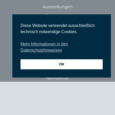
Ausstellungen
Rundgänge
Literatur & Lesungen
Diese Website verwendet ausschließlich
technisch notwendige Cookies.
Filme
Tanz
Mehr Informationen in den
Datenschutzhinweisen
Sonstige Veranstaltungen
Locations
OK
Wir über uns
Newsletter
TIEFGANG
Vereine
Partner
Förderer