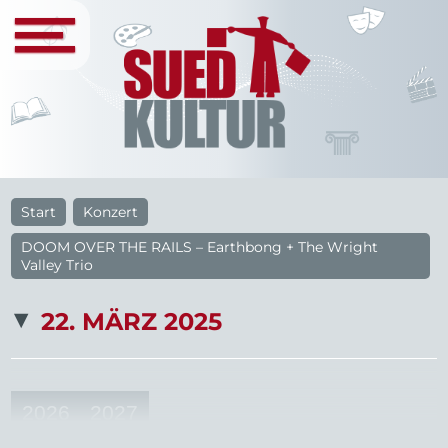
Start
Konzert
DOOM OVER THE RAILS – Earthbong + The Wright
Valley Trio
22. MÄRZ 2025
2026
2027