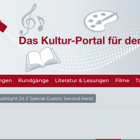
ungen
Rundgänge
Literatur & Lesungen
Filme
T
ubNight 24 // Special Guests: Second Hand