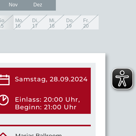
Nov
Dez
So.
Mo.
Di.
Mi.
Do.
Fr.
15
16
17
18
19
20
Samstag, 28.09.2024
Einlass: 20:00 Uhr,
Beginn: 21:00 Uhr
Marias Ballroom