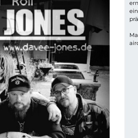
er
ei
prä
Mar
air