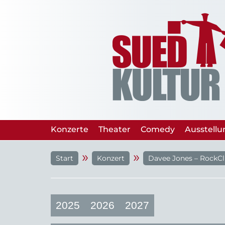
Konzerte
Theater
Comedy
Ausstell
»
»
Start
Konzert
Davee Jones – RockCl
2025
2026
2027