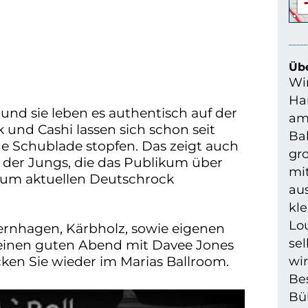
Übe
Wir
Ha
 und sie leben es authentisch auf der
am
 und Cashi lassen sich schon seit
Bal
ne Schublade stopfen. Das zeigt auch
gro
der Jungs, die das Publikum über
mit
 zum aktuellen Deutschrock
aus
kl
Lou
ternhagen, Kärbholz, sowie eigenen
sel
r einen guten Abend mit Davee Jones
ken Sie wieder im Marias Ballroom.
wir
Bes
Bü