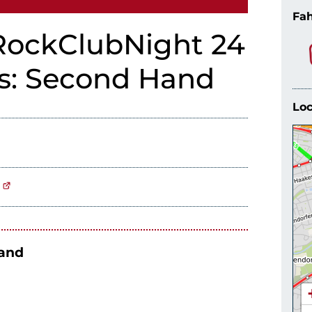
Fah
RockClubNight 24
ts: Second Hand
Loc
band