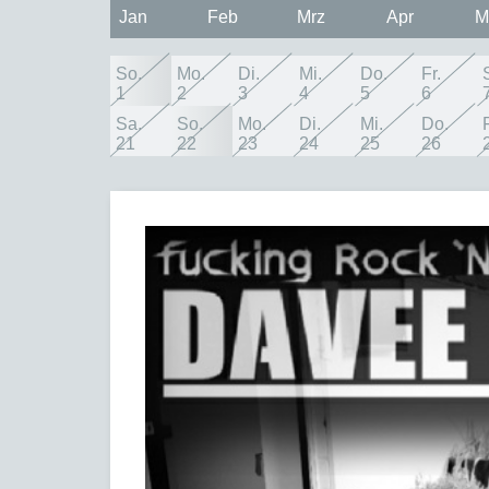
Jan
Feb
Mrz
Apr
M
So.
Mo.
Di.
Mi.
Do.
Fr.
1
2
3
4
5
6
Sa.
So.
Mo.
Di.
Mi.
Do.
F
21
22
23
24
25
26