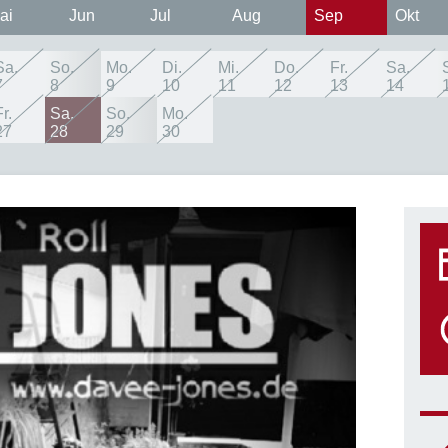
ai
Jun
Jul
Aug
Sep
Okt
Sa.
So.
Mo.
Di.
Mi.
Do.
Fr.
Sa.
7
8
9
10
11
12
13
14
r.
Sa.
So.
Mo.
27
28
29
30