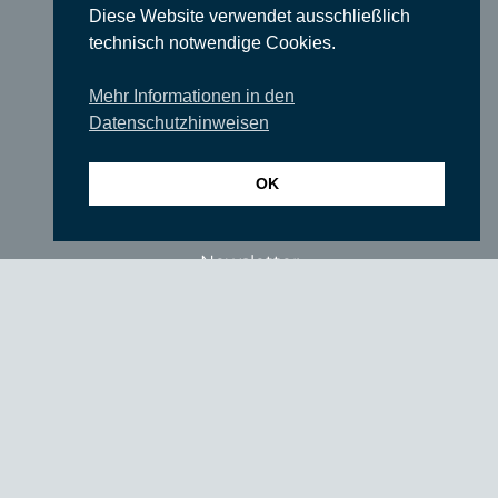
Diese Website verwendet ausschließlich
Literatur & Lesungen
technisch notwendige Cookies.
Filme
Mehr Informationen in den
Tanz
Datenschutzhinweisen
Sonstige Veranstaltungen
OK
Locations
Wir über uns
Newsletter
TIEFGANG
Vereine
Partner
Förderer
Fördern Sie uns!
Impressum