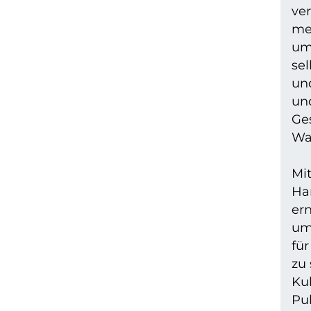
ver
me
um
sel
un
un
Ges
Wan
Mi
Ha
ern
um
für
zu 
Ku
Pu