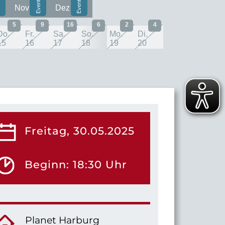
Nov
Dez
5
9
16
6
2
4
Do.
Fr.
Sa.
So.
Mo.
Di.
15
16
17
18
19
20
Freitag, 30.05.2025
Beginn: 18:30 Uhr
Planet Harburg