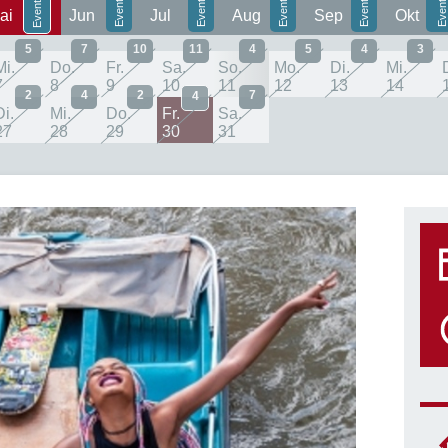
ai
Jun
Jul
Aug
Sep
Okt
5
7
10
11
4
5
4
3
Mi.
Do.
Fr.
Sa.
So.
Mo.
Di.
Mi.
7
8
9
10
11
12
13
14
2
4
2
7
4
Di.
Mi.
Do.
Fr.
Sa.
27
28
29
30
31