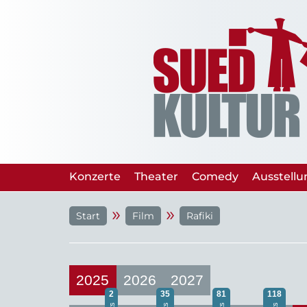
Konzerte
Theater
Comedy
Ausstell
»
»
Start
Film
Rafiki
2025
2026
2027
2
35
81
118