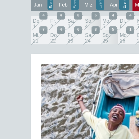
Jan
Feb
Mrz
Apr
M
4
4
8
6
4
4
Do.
Fr.
Sa.
So.
Mo.
Di.
1
2
3
4
5
6
7
4
6
8
5
1
Mi.
Do.
Fr.
Sa.
So.
Mo.
21
22
23
24
25
26