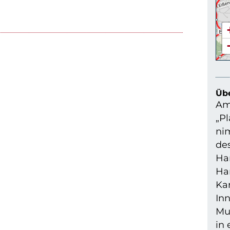
Übe
Am
„Pl
ni
de
Ha
Ha
Ka
Inn
Mu
in 