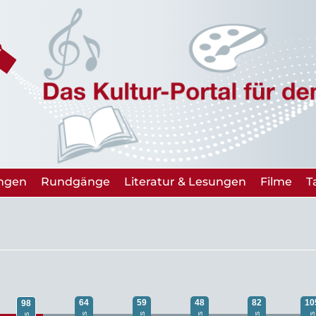
ungen
Rundgänge
Literatur & Lesungen
Filme
T
64
59
48
82
10
98