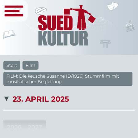
Start
Film
FILM: Die keusche Susanne (D/1926) Stummfilm mit
musikalischer Begleitung
23. APRIL 2025
2026
2027