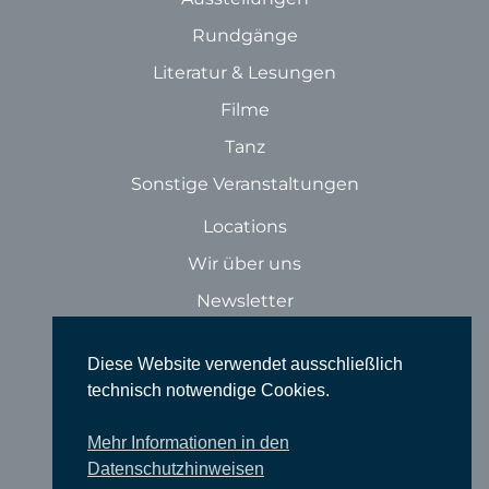
Rundgänge
Literatur & Lesungen
Filme
Tanz
Sonstige Veranstaltungen
Locations
Wir über uns
Newsletter
TIEFGANG
Diese Website verwendet ausschließlich
Vereine
technisch notwendige Cookies.
Partner
Mehr Informationen in den
Förderer
Datenschutzhinweisen
Fördern Sie uns!