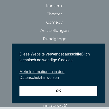
Konzerte
Theater
Comedy
Ausstellungen
Rundgänge
Literatur & Lesungen
Diese Website verwendet ausschließlich
Filme
technisch notwendige Cookies.
Tanz
Sonstige Veranstaltungen
Mehr Informationen in den
Datenschutzhinweisen
Locations
Wir über uns
OK
Newsletter
TIEFGANG