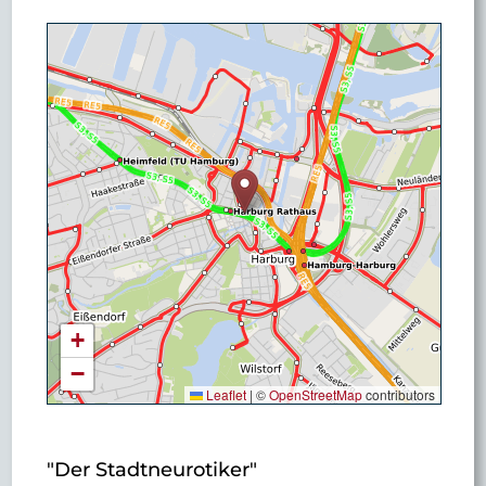
+
−
Leaflet
|
©
OpenStreetMap
contributors
"Der Stadtneurotiker"