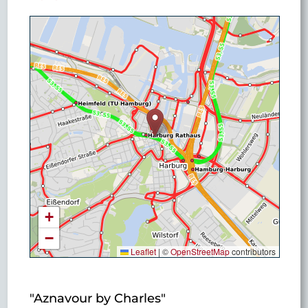
+
−
Leaflet
|
©
OpenStreetMap
contributors
"Aznavour by Charles"