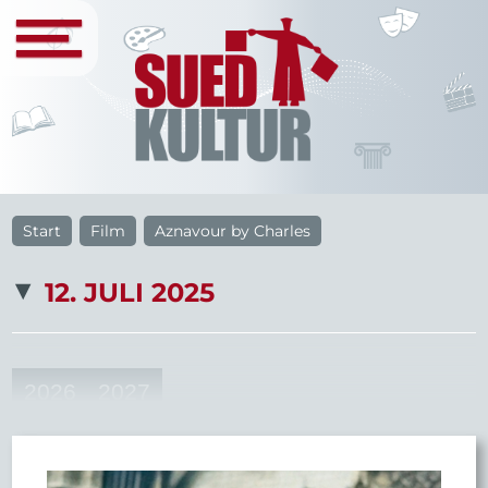
Start
Film
Aznavour by Charles
12. JULI 2025
2026
2027