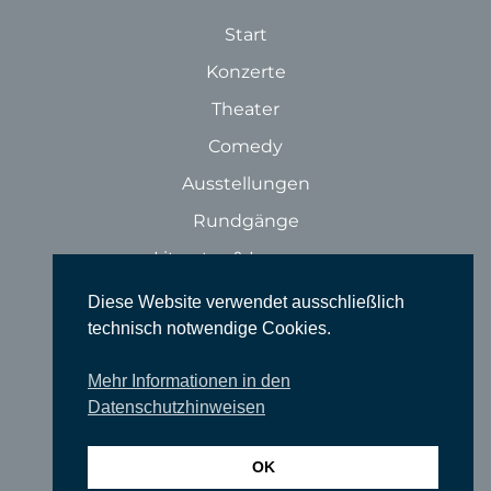
Start
Konzerte
Theater
Comedy
Ausstellungen
Rundgänge
Literatur & Lesungen
Filme
Diese Website verwendet ausschließlich
technisch notwendige Cookies.
Tanz
Sonstige Veranstaltungen
Mehr Informationen in den
Datenschutzhinweisen
Locations
Wir über uns
OK
Newsletter