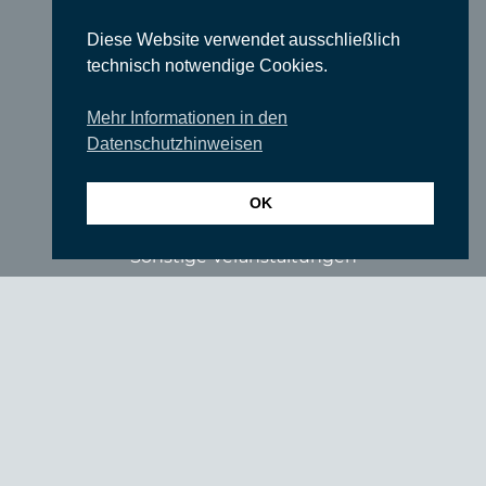
Comedy
Diese Website verwendet ausschließlich
technisch notwendige Cookies.
Ausstellungen
Rundgänge
Mehr Informationen in den
Datenschutzhinweisen
Literatur & Lesungen
Filme
OK
Tanz
Sonstige Veranstaltungen
Locations
Wir über uns
Newsletter
TIEFGANG
Vereine
Partner