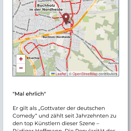
+
−
Leaflet
|
©
OpenStreetMap
contributors
"Mal ehrlich"
Er gilt als „Gottvater der deutschen
Comedy“ und zählt seit Jahrzehnten zu
den top Künstlern dieser Szene –
Rüdiger Hoffmann. Die Popularität des