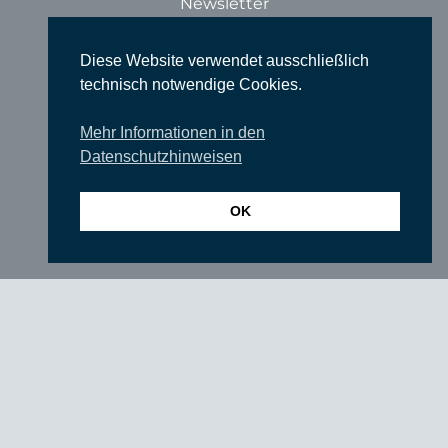
Newsletter
TIEFGANG
Diese Website verwendet ausschließlich
Vereine
technisch notwendige Cookies.
Partner
Mehr Informationen in den
Förderer
Datenschutzhinweisen
Fördern Sie uns!
Impressum
OK
Datenschutzerklärung
login
© SUEDKULTUR