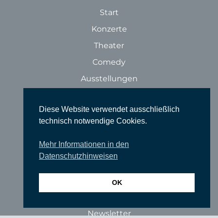
Start
Konzerte
Theater
Comedy
Ausstellungen
Rundgänge
Diese Website verwendet ausschließlich
Literatur & Lesungen
technisch notwendige Cookies.
Filme
Mehr Informationen in den
Tanz
Datenschutzhinweisen
Sonstige Veranstaltungen
Locations
OK
Wir über uns
Newsletter