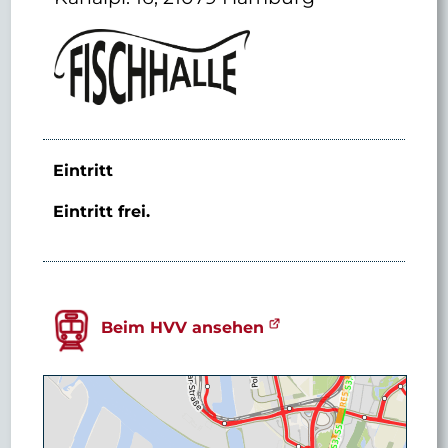
Eintritt
Eintritt frei.
Beim HVV ansehen