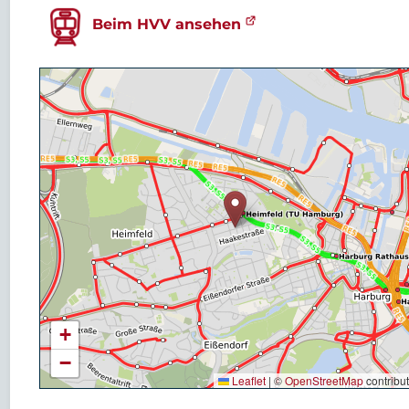
Beim HVV ansehen
+
−
Leaflet
|
©
OpenStreetMap
contribu