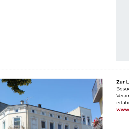
Zur L
Besuc
Veran
erfah
www.