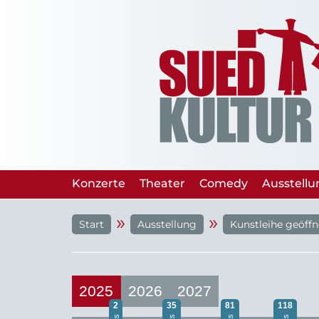
Konzerte
Theater
Comedy
Ausstell
»
»
Start
Ausstellung
Kunstleihe geöffn
2025
2026
2027
2
35
81
118