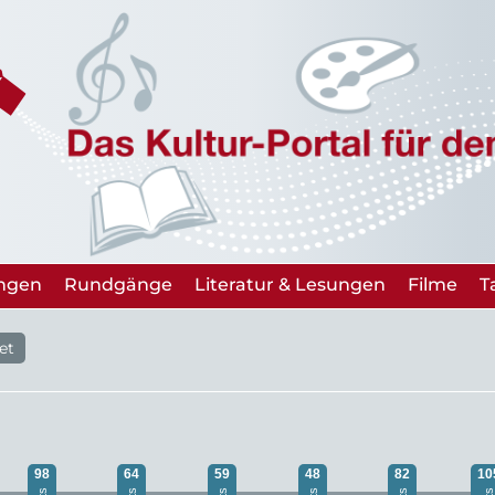
ungen
Rundgänge
Literatur & Lesungen
Filme
T
et
98
64
59
48
82
10