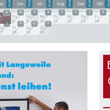
ai
Jun
Jul
Aug
Sep
Okt
10
9
4
3
4
7
9
8
r.
Sa.
So.
Mo.
Di.
Mi.
Do.
Fr.
7
8
9
10
11
12
13
14
5
7
11
7
Do.
Fr.
Sa.
So.
27
28
29
30