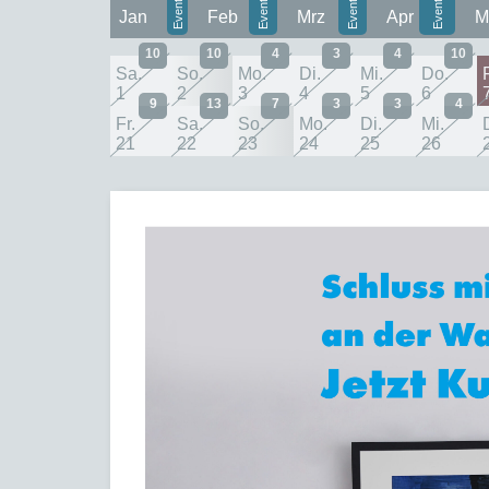
Jan
Feb
Mrz
Apr
M
10
10
4
3
4
10
Sa.
So.
Mo.
Di.
Mi.
Do.
F
1
2
3
4
5
6
9
13
7
3
3
4
Fr.
Sa.
So.
Mo.
Di.
Mi.
21
22
23
24
25
26