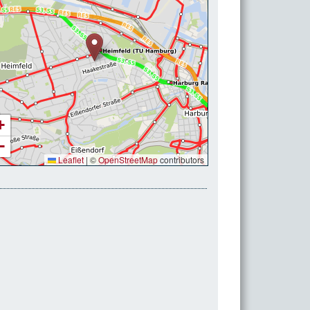
+
−
Leaflet
|
©
OpenStreetMap
contributors