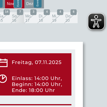
Nov
Dez
14
7
3
4
4
6
Sa.
So.
Mo.
Di.
Mi.
Do.
15
16
17
18
19
20
Freitag, 07.11.2025
Einlass: 14:00 Uhr,
Beginn: 14:00 Uhr,
Ende: 18:00 Uhr