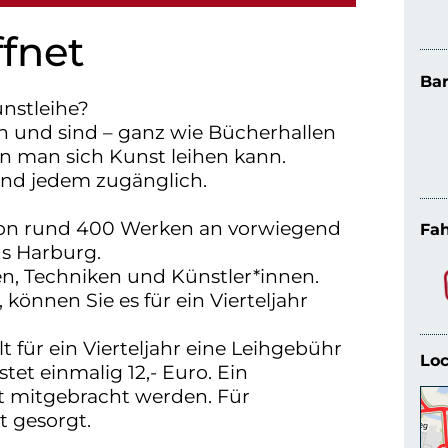
ffnet
Bar
nstleihe?
n und sind – ganz wie Bücherhallen
en man sich Kunst leihen kann.
und jedem zugänglich.
von rund 400 Werken an vorwiegend
Fah
us Harburg.
en, Techniken und Künstler*innen.
können Sie es für ein Vierteljahr
 für ein Vierteljahr eine Leihgebühr
Loc
tet einmalig 12,- Euro. Ein
t mitgebracht werden. Für
t gesorgt.