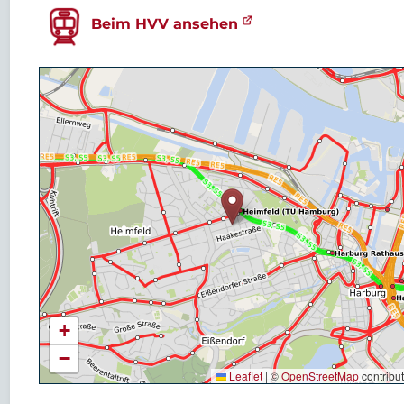
Beim HVV ansehen
+
−
Leaflet
|
©
OpenStreetMap
contribu