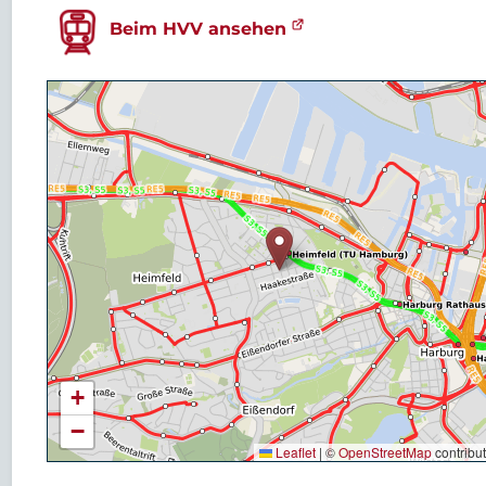
Beim HVV ansehen
+
−
Leaflet
|
©
OpenStreetMap
contribu