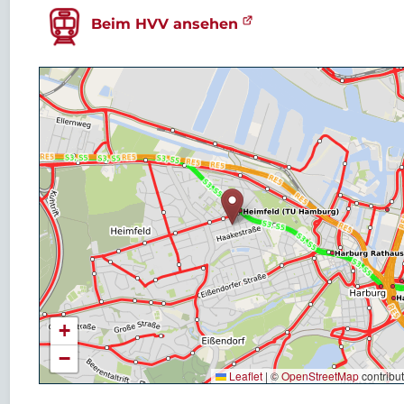
Beim HVV ansehen
+
−
Leaflet
|
©
OpenStreetMap
contribu