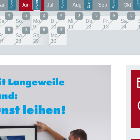
ai
Jun
Jul
Aug
Sep
Okt
4
2
2
4
3
5
6
5
Sa.
So.
Mo.
Di.
Mi.
Do.
Fr.
Sa.
7
8
9
10
11
12
13
14
6
8
5
2
r.
Sa.
So.
Mo.
27
28
29
30