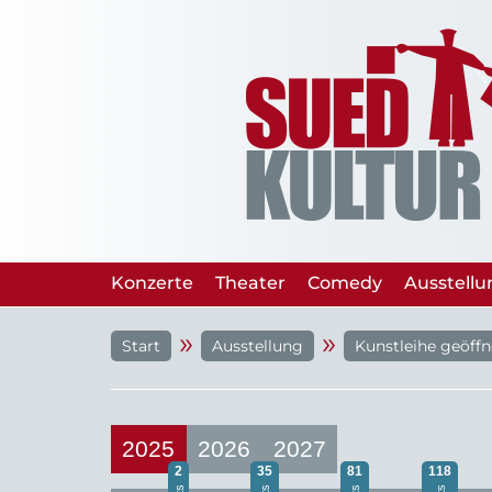
Konzerte
Theater
Comedy
Ausstell
»
»
Start
Ausstellung
Kunstleihe geöffn
2025
2026
2027
2
35
81
118