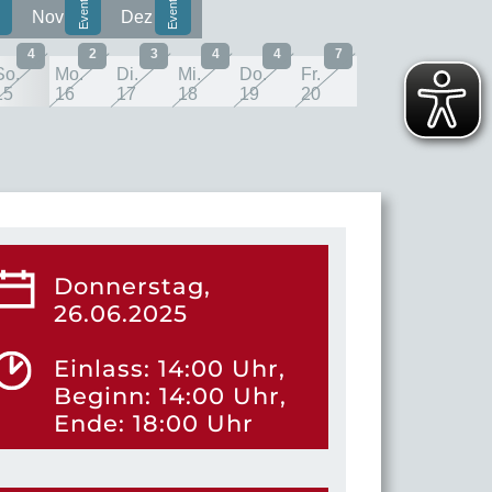
Nov
Dez
4
2
3
4
4
7
So.
Mo.
Di.
Mi.
Do.
Fr.
15
16
17
18
19
20
Donnerstag,
26.06.2025
Einlass: 14:00 Uhr,
Beginn: 14:00 Uhr,
Ende: 18:00 Uhr