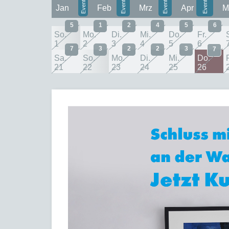
Jan
Feb
Mrz
Apr
M
5
1
2
4
5
6
So.
Mo.
Di.
Mi.
Do.
Fr.
1
2
3
4
5
6
7
3
2
2
3
7
Sa.
So.
Mo.
Di.
Mi.
Do.
F
21
22
23
24
25
26