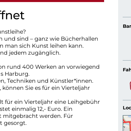
ffnet
Bar
nstleihe?
n und sind – ganz wie Bücherhallen
en man sich Kunst leihen kann.
und jedem zugänglich.
von rund 400 Werken an vorwiegend
Fah
us Harburg.
en, Techniken und Künstler*innen.
können Sie es für ein Vierteljahr
 für ein Vierteljahr eine Leihgebühr
Loc
tet einmalig 12,- Euro. Ein
t mitgebracht werden. Für
t gesorgt.