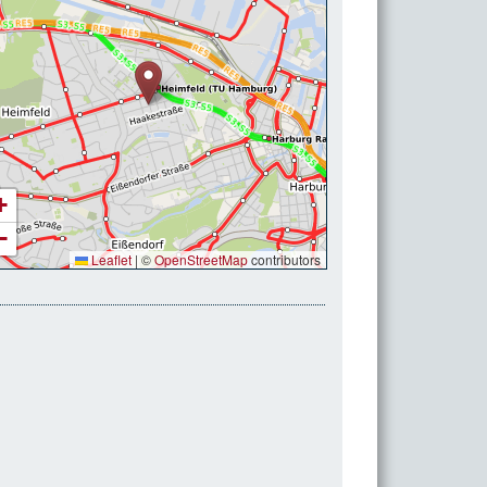
+
−
Leaflet
|
©
OpenStreetMap
contributors