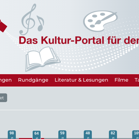
ungen
Rundgänge
Literatur & Lesungen
Filme
T
et
98
59
48
82
10
64