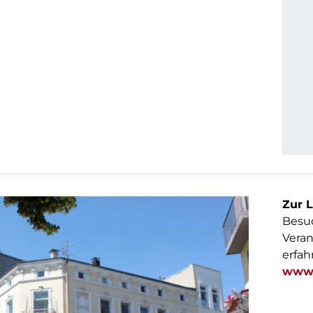
Zur L
Besuc
Veran
erfah
www.