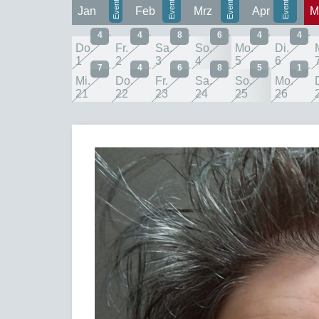
Jan
Feb
Mrz
Apr
M
4
4
8
6
4
4
Do.
Fr.
Sa.
So.
Mo.
Di.
1
2
3
4
5
6
7
4
6
8
5
1
Mi.
Do.
Fr.
Sa.
So.
Mo.
21
22
23
24
25
26