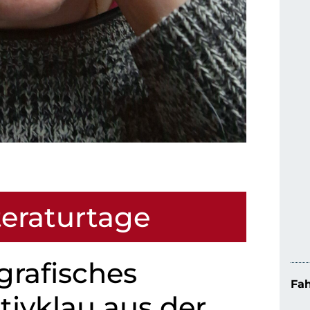
teraturtage
grafisches
Fah
tivklau aus der