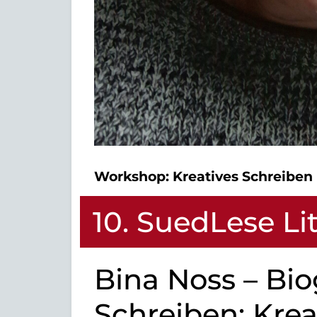
Workshop:
Kreatives Schreiben
10. SuedLese Li
Bina Noss – Bio
Schreiben: Krea