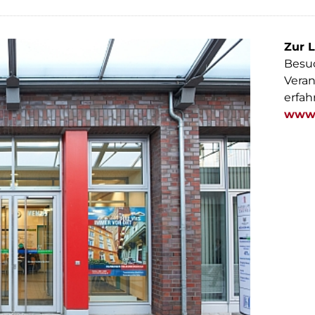
Zur L
Besuc
Veran
erfah
www.