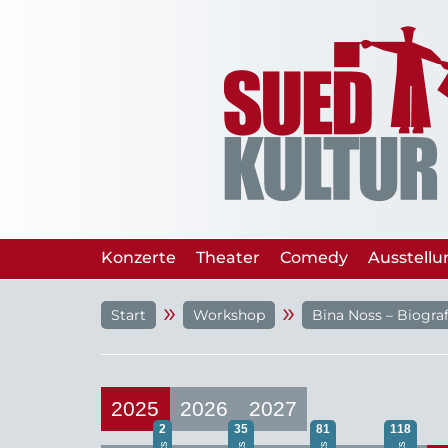
Konzerte
Theater
Comedy
Ausstell
»
»
Start
Workshop
Bina Noss – Biograf
2025
2026
2027
2
35
81
118