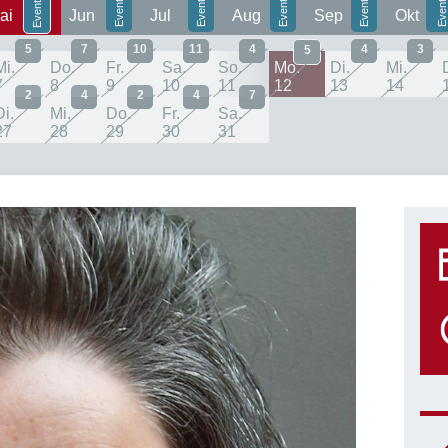
ai
Jun
Jul
Aug
Sep
Okt
5
7
10
11
4
4
3
5
Mi.
Do.
Fr.
Sa.
So.
Mo.
Di.
Mi.
7
8
9
10
11
12
13
14
2
4
2
4
7
Di.
Mi.
Do.
Fr.
Sa.
27
28
29
30
31