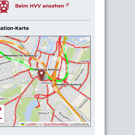
Beim HVV ansehen
ation-Karte
+
−
Leaflet
|
©
OpenStreetMap
contributors