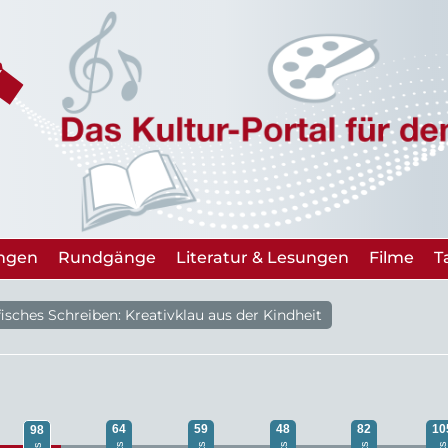
ungen
Rundgänge
Literatur & Lesungen
Filme
T
isches Schreiben: Kreativklau aus der Kindheit
64
59
48
82
10
98