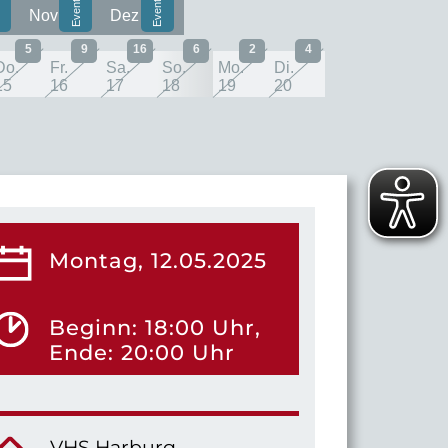
Nov
Dez
5
9
16
6
2
4
Do.
Fr.
Sa.
So.
Mo.
Di.
15
16
17
18
19
20
Montag, 12.05.2025
Beginn: 18:00 Uhr,
Ende: 20:00 Uhr
VHS Harburg