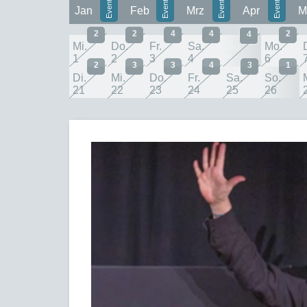
Jan
Feb
Mrz
Apr
M
2
2
4
4
2
4
Mi.
Do.
Fr.
Sa.
So.
Mo.
1
2
3
4
5
6
2
3
3
4
3
1
Di.
Mi.
Do.
Fr.
Sa.
So.
21
22
23
24
25
26