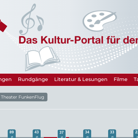
ungen
Rundgänge
Literatur & Lesungen
Filme
T
Theater FunkenFlug
89
43
34
33
2
37