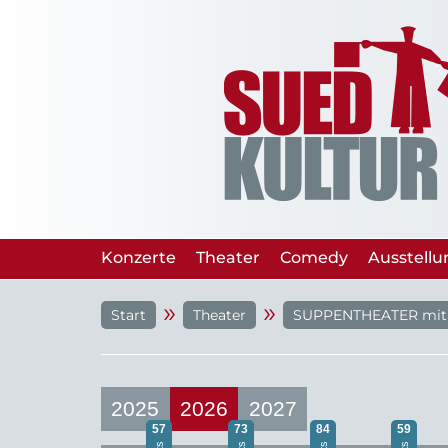
Konzerte
Theater
Comedy
Ausstell
»
»
Start
Theater
SUPPENTHEATER mit 
2025
2026
2027
57
73
84
59