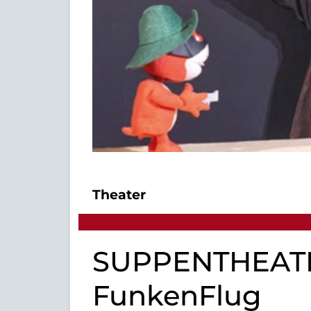
Theater
SUPPENTHEATE
FunkenFlug