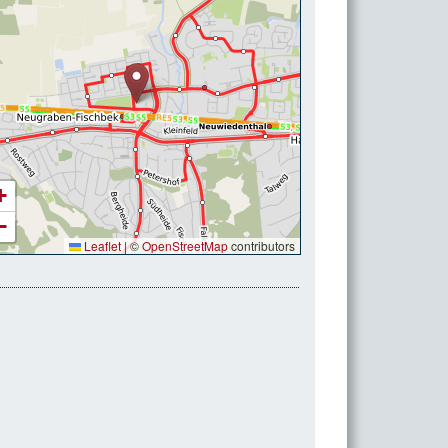
+
−
Leaflet
|
©
OpenStreetMap
contributors