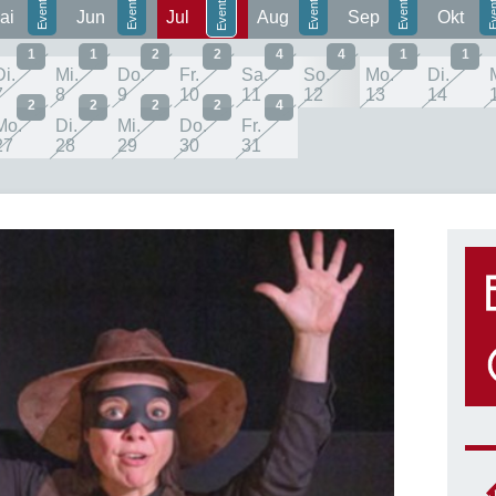
ai
Jun
Jul
Aug
Sep
Okt
1
1
2
2
4
4
1
1
Di.
Mi.
Do.
Fr.
Sa.
So.
Mo.
Di.
7
8
9
10
11
12
13
14
2
2
2
2
4
Mo.
Di.
Mi.
Do.
Fr.
27
28
29
30
31