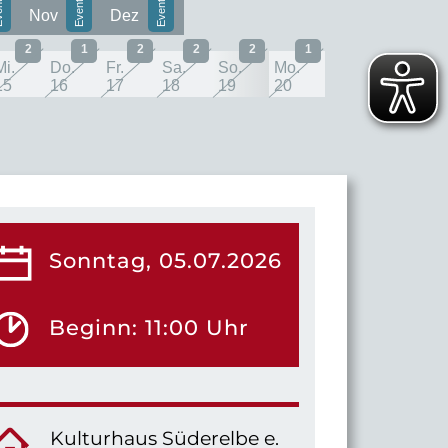
Nov
Dez
2
1
2
2
2
1
Mi.
Do.
Fr.
Sa.
So.
Mo.
15
16
17
18
19
20
Sonntag, 05.07.2026
Beginn: 11:00 Uhr
Kulturhaus Süderelbe e.