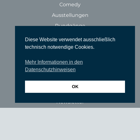
Comedy
Ausstellungen
Rundgänge
Literatur & Lesungen
Diese Website verwendet ausschließlich
Filme
technisch notwendige Cookies.
Tanz
Mehr Informationen in den
Sonstige Veranstaltungen
Datenschutzhinweisen
Locations
OK
Wir über uns
Newsletter
TIEFGANG
Vereine
Partner