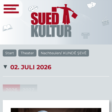
Start
Theater
Nachteulen/ KUNDÊ ŞEVÊ
02. JULI 2026
2026
2027
34
33
22
20
46
Aug
Sep
Okt
Nov
Dez