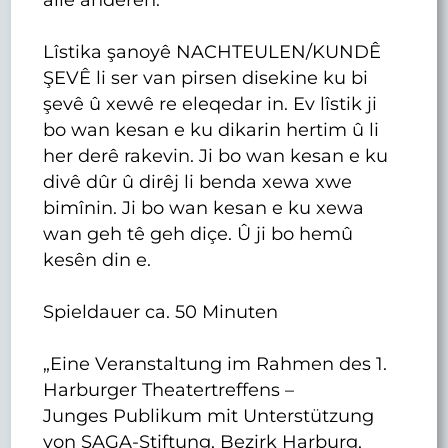
Lîstika şanoyê NACHTEULEN/KUNDÊ
ŞEVÊ li ser van pirsen disekine ku bi
şevê û xewê re eleqedar in. Ev lîstik ji
bo wan kesan e ku dikarin hertim û li
her derê rakevin. Ji bo wan kesan e ku
divê dûr û dirêj li benda xewa xwe
bimînin. Ji bo wan kesan e ku xewa
wan geh tê geh diçe. Û ji bo hemû
kesên din e.
Spieldauer ca. 50 Minuten
„Eine Veranstaltung im Rahmen des 1.
Harburger Theatertreffens –
Junges Publikum mit Unterstützung
von SAGA-Stiftung, Bezirk Harburg,