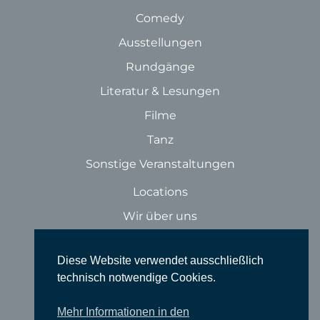
Comedy
Ausstellungen
Rundgänge
Literatur & Lesungen
Filme
Tanz
Sonstige Veranstaltungen
Locations
Wir über uns
Newsletter
Diese Website verwendet ausschließlich
TIEFGANG
technisch notwendige Cookies.
Vereine
Mehr Informationen in den
Partner