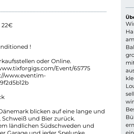
Übe
Wir
k 22€
Ha
r
am
onditioned !
Bal
gro
kaufsstellen oder Online.
mit
//www.tixforgigs.com/Event/65775
aus
s://www.eventim-
kl
09f2d5b12b
Lou
sel
ck
wir
Bes
nemark blicken auf eine lange und
Bü
, Schweiß und Bier zurück.
er
dem ländlichen Südschweden und
er Garage und jeder Spelunke
ei