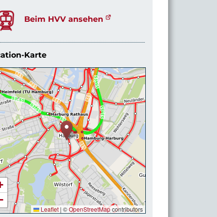
Beim HVV ansehen
ation-Karte
+
−
Leaflet
|
©
OpenStreetMap
contributors