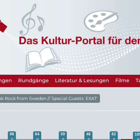
ungen
Rundgänge
Literatur & Lesungen
Filme
T
 Rock from Sweden // Special Guests: EXAT
98
64
59
48
82
10