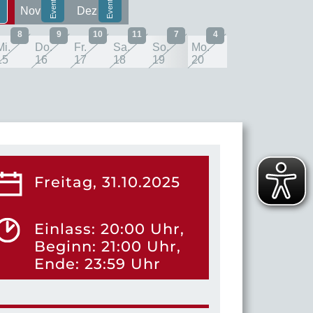
Nov
Dez
8
9
10
11
7
4
Mi.
Do.
Fr.
Sa.
So.
Mo.
15
16
17
18
19
20
Freitag, 31.10.2025
Einlass: 20:00 Uhr,
Beginn: 21:00 Uhr,
Ende: 23:59 Uhr