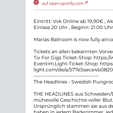
auf open.spotify.com
Eintritt: Vvk Online ab 19,90€ , A
Einlass 20 Uhr , Beginn: 21.00 Uh
Marias Ballroom is now fully airc
Tickets an allen bekannten Vorver
Tix For Gigs Ticket-Shop: https:
Eventim.Light-Ticket-Shop: http
light.com/de/a/577e3aece4b082
-------------------------------------
The Headlines - Swedish Pungro
THE HEADLINES aus Schweden/Dä
mühevolle Geschichte voller Blut
Ursprünglich stammen sie aus 
haben in jedem Badezimmer, jed