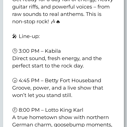
guitar riffs, and powerful voices – from
raw sounds to real anthems. This is
non-stop rock! 🎶🔥
🎤 Line-up:
🕒 3:00 PM – Kabila
Direct sound, fresh energy, and the
perfect start to the rock day.
🕟 4:45 PM – Betty Fort Houseband
Groove, power, and a live show that
won’t let you stand still.
🕗 8:00 PM – Lotto King Karl
A true hometown show with northern
German charm, goosebump moments,