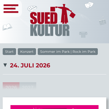
Start
Konzert
Sommer im Park | Rock im Park
24. JULI 2026
2026
2027
34
33
22
20
46
Aug
Sep
Okt
Nov
Dez