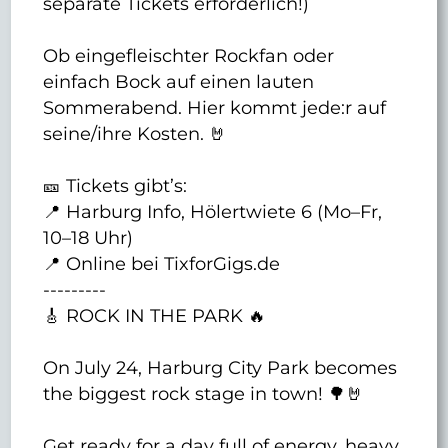
separate Tickets erforderlich!)
Ob eingefleischter Rockfan oder
einfach Bock auf einen lauten
Sommerabend. Hier kommt jede:r auf
seine/ihre Kosten. 🤘
🎫 Tickets gibt’s:
📍 Harburg Info, Hölertwiete 6 (Mo–Fr,
10–18 Uhr)
📍 Online bei TixforGigs.de
---------
🎸 ROCK IN THE PARK 🔥
On July 24, Harburg City Park becomes
the biggest rock stage in town! 🌳🤘
Get ready for a day full of energy, heavy