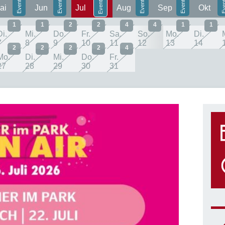
ai
Jun
Jul
Aug
Sep
Okt
1
1
2
2
4
4
1
1
Di.
Mi.
Do.
Fr.
Sa.
So.
Mo.
Di.
7
8
9
10
11
12
13
14
2
2
2
2
4
Mo.
Di.
Mi.
Do.
Fr.
27
28
29
30
31