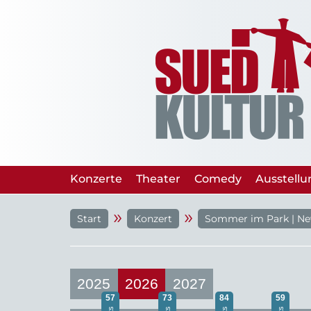
Konzerte
Theater
Comedy
Ausstell
»
»
Start
Konzert
Sommer im Park | N
2025
2026
2027
57
73
84
59