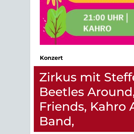
Konzert
Zirkus mit Steff
Beetles Around,
Friends, Kahro 
Band,