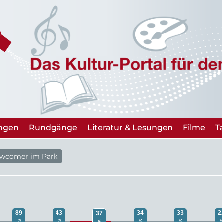
ungen
Rundgänge
Literatur & Lesungen
Filme
T
ewcomer im Park
89
43
34
33
2
37