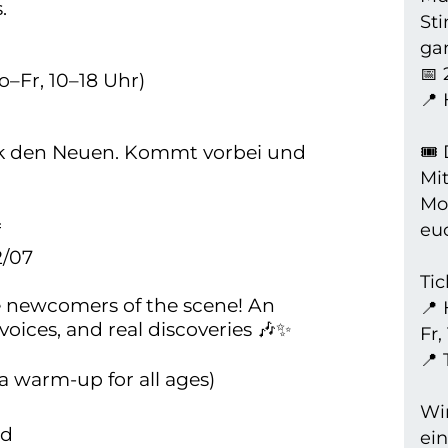
.
St
ga
📅 
o–Fr, 10–18 Uhr)
📍
rk den Neuen. Kommt vorbei und
🎟️
Mi
Mod

euc
2/07
Tic
he newcomers of the scene! An
📍 
voices, and real discoveries 🎶✨
Fr,
📍 
(a warm-up for all ages)
Wi
nd
ei