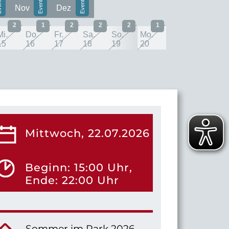
Nov
Dez
2
1
2
2
2
1
Mi.
Do.
Fr.
Sa.
So.
Mo.
15
16
17
18
19
20
Mittwoch, 22.07.2026
Beginn: 15:00 Uhr,
Ende: 22:00 Uhr
Sommer im Park 2026