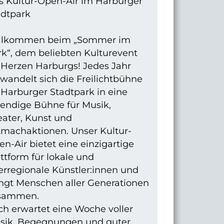
s Kultur-Open-Air im Harburger
adtpark
llkommen beim „Sommer im
rk“, dem beliebten Kulturevent
 Herzen Harburgs! Jedes Jahr
wandelt sich die Freilichtbühne
 Harburger Stadtpark in eine
bendige Bühne für Musik,
eater, Kunst und
tmachaktionen. Unser Kultur-
n-Air bietet eine einzigartige
ttform für lokale und
erregionale Künstler:innen und
ingt Menschen aller Generationen
sammen.
ch erwartet eine Woche voller
sik, Begegnungen und guter