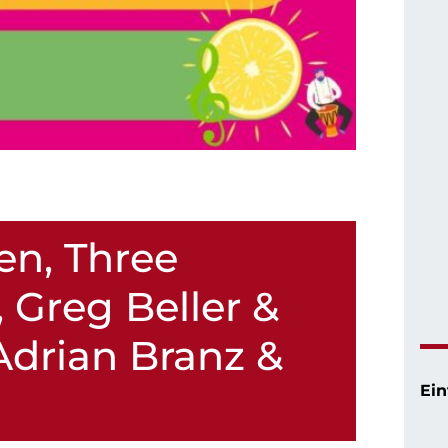
en, Three
 Greg Beller &
Adrian Branz &
Ein