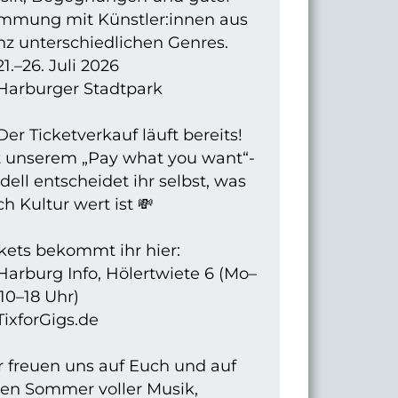
immung mit Künstler:innen aus
nz unterschiedlichen Genres.
21.–26. Juli 2026
 Harburger Stadtpark
 Der Ticketverkauf läuft bereits!
t unserem „Pay what you want“-
ell entscheidet ihr selbst, was
h Kultur wert ist 💸
kets bekommt ihr hier:
Harburg Info, Hölertwiete 6 (Mo–
 10–18 Uhr)
TixforGigs.de
r freuen uns auf Euch und auf
nen Sommer voller Musik,