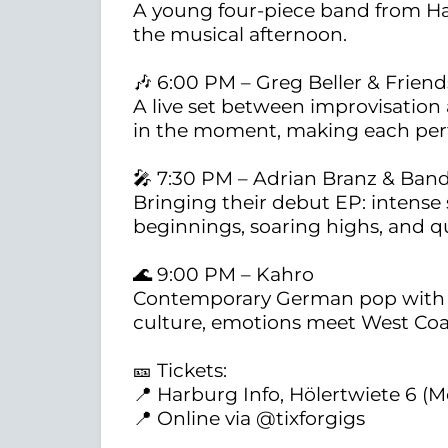
A young four-piece band from Ha
the musical afternoon.
🎶 6:00 PM – Greg Beller & Friend
A live set between improvisation 
in the moment, making each per
🎤 7:30 PM – Adrian Branz & Ban
Bringing their debut EP: inten
beginnings, soaring highs, and 
🌊 9:00 PM – Kahro
Contemporary German pop with at
culture, emotions meet West Coas
🎫 Tickets:
📍 Harburg Info, Hölertwiete 6 (
📍 Online via @tixforgigs