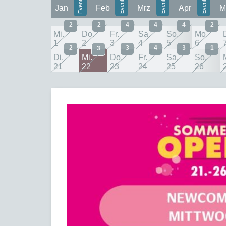
Jan
Feb
Mrz
Apr
M
2
2
4
4
4
2
Mi.
Do.
Fr.
Sa.
So.
Mo.
1
2
3
4
5
6
2
3
4
3
1
3
Di.
Mi.
Do.
Fr.
Sa.
So.
21
22
23
24
25
26