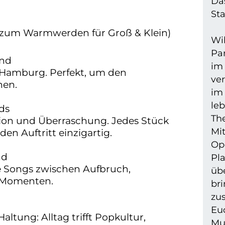
Da
St
n (zum Warmwerden für Groß & Klein)
Wi
Pa
und
im
 Hamburg. Perfekt, um den
ver
nen.
im
le
nds
Th
tion und Überraschung. Jedes Stück
Mi
n Auftritt einzigartig.
Ope
nd
Pla
ve Songs zwischen Aufbruch,
üb
n Momenten.
br
zu
Eu
tung: Alltag trifft Popkultur,
Mu