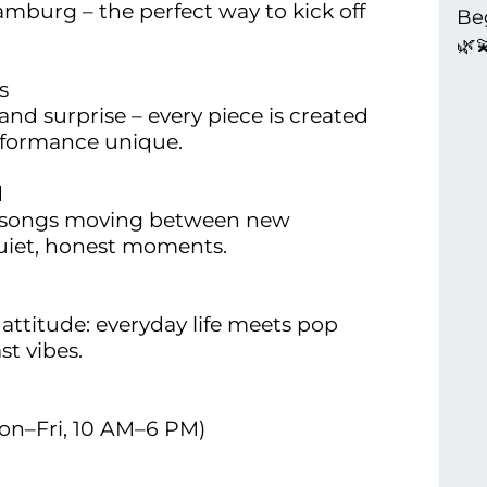
mburg – the perfect way to kick off
Be
🌿
s
and surprise – every piece is created
formance unique.
d
se songs moving between new
quiet, honest moments.
titude: everyday life meets pop
t vibes.
Mon–Fri, 10 AM–6 PM)