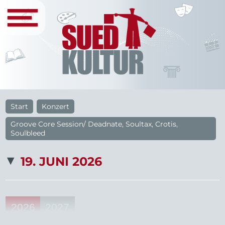
Start
Konzert
Groove Core Session/ Deadnate, Soultax, Crotis,
Soulbleed
19. JUNI 2026
2026
2027