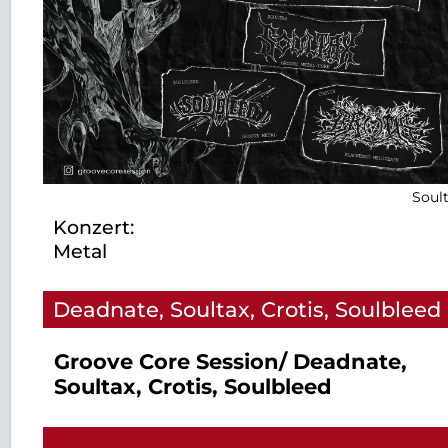
Soul
Konzert:
Metal
Deadnate, Soultax, Crotis, Soulbleed
Groove Core Session/ Deadnate,
Soultax, Crotis, Soulbleed