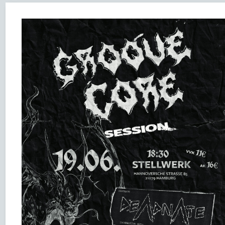
38
33
23
20
46
Aug
Sep
Okt
Nov
Dez