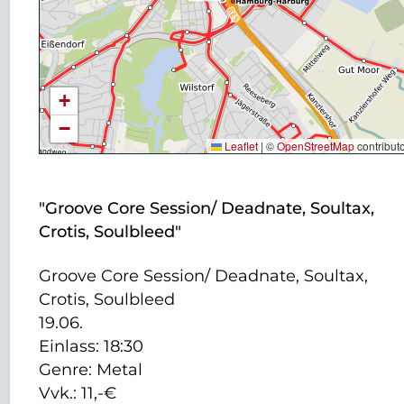
+
−
Leaflet
|
©
OpenStreetMap
contribut
"Groove Core Session/ Deadnate, Soultax,
Crotis, Soulbleed"
Groove Core Session/ Deadnate, Soultax,
Crotis, Soulbleed
19.06.
Einlass: 18:30
Genre: Metal
Vvk.: 11,-€