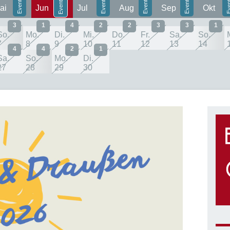
ai
Jun
Jul
Aug
Sep
Okt
3
1
4
2
2
3
3
1
So.
Mo.
Di.
Mi.
Do.
Fr.
Sa.
So.
7
8
9
10
11
12
13
14
4
4
2
1
Sa.
So.
Mo.
Di.
27
28
29
30