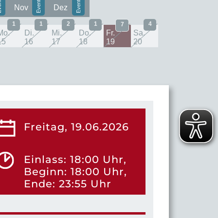
Nov
Dez
1
1
2
1
4
7
Mo.
Di.
Mi.
Do.
Fr.
Sa.
15
16
17
18
19
20
Freitag, 19.06.2026
Einlass: 18:00 Uhr,
Beginn: 18:00 Uhr,
Ende: 23:55 Uhr