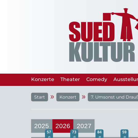
Konzerte
Theater
Comedy
Ausstell
»
»
Start
Konzert
7. Umsonst und Drauß
2025
2026
2027
57
73
84
59