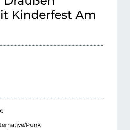
d Draußen
it Kinderfest Am
6:
lternative/Punk