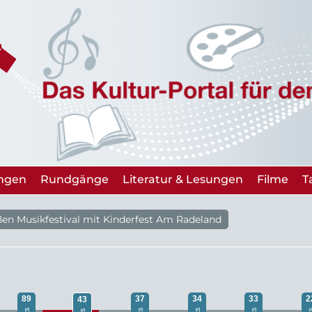
ungen
Rundgänge
Literatur & Lesungen
Filme
T
en Musikfestival mit Kinderfest Am Radeland
89
37
34
33
2
43