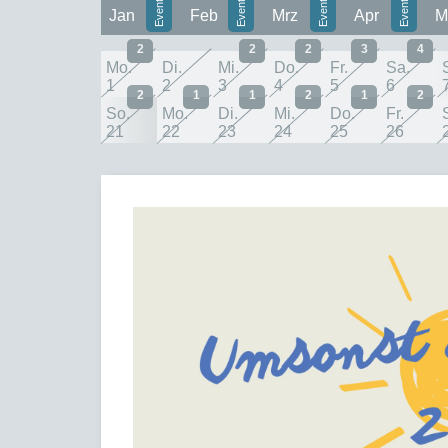
Jan
Feb
Mrz
Apr
M
2
2
2
3
4
Mo.
Di.
Mi.
Do.
Fr.
Sa.
1
2
3
4
5
6
2
1
1
2
1
2
So.
Mo.
Di.
Mi.
Do.
Fr.
21
22
23
24
25
26