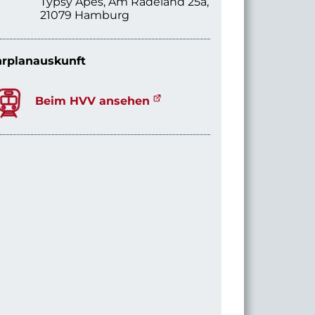
Typsy Apes, Am Radeland 25a,
21079 Hamburg
rplanauskunft
Beim HVV ansehen