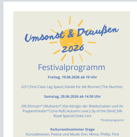
34
33
22
20
46
Aug
Sep
Okt
Nov
Dez