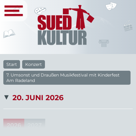
Start
Konzert
7. Umsonst und Draußen Musikfestival mit Kinderfest
Am Radeland
20. JUNI 2026
2026
2027